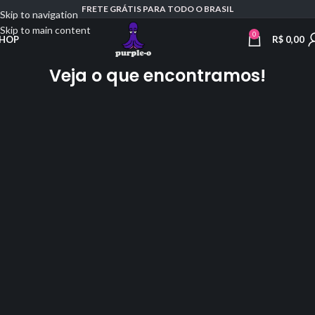
FRETE GRÁTIS PARA TODO O BRASIL
Skip to navigation
Skip to main content
0
R$
0,00
HOP
Veja o que encontramos!