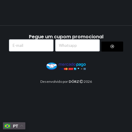
Pegue um cupom promocional
Desenvolvido por
DÓRZ
2026
PT