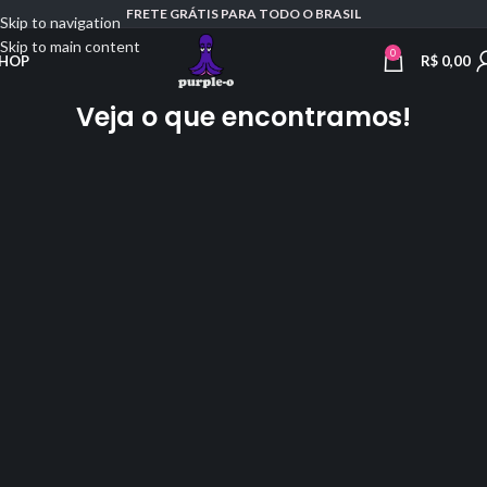
FRETE GRÁTIS PARA TODO O BRASIL
Skip to navigation
Skip to main content
0
R$
0,00
HOP
Veja o que encontramos!