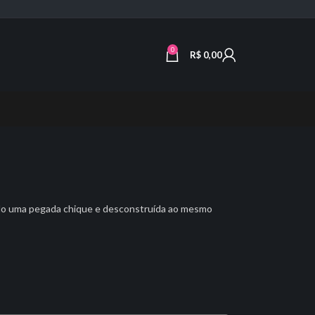
0
R$
0,00
do uma pegada chique e desconstruída ao mesmo