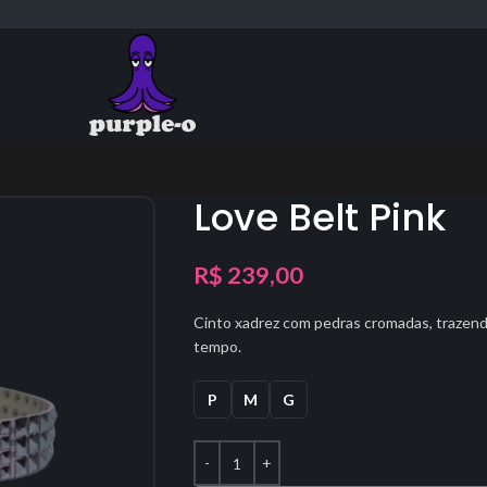
Love Belt Pink
R$
239,00
Cinto xadrez com pedras cromadas, trazen
tempo.
P
M
G