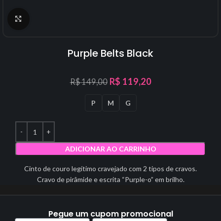
Click to enlarge
Purple Belts Black
R$
119,20
R$
149,00
P
M
G
ADICIONAR AO CARRINHO
Cinto de couro legítimo cravejado com 2 tipos de cravos.
Cravo de pirâmide e escrita “Purple-o” em brilho.
Pegue um cupom promocional