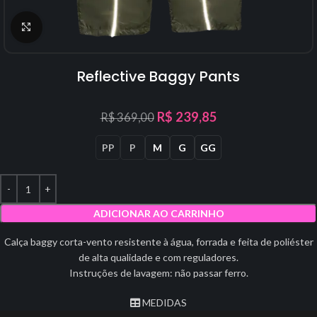
Click to enlarge
Reflective Baggy Pants
R$
239,85
R$
369,00
PP
P
M
G
GG
ADICIONAR AO CARRINHO
Calça baggy corta-vento resistente à água, forrada e feita de poliéster
de alta qualidade e com reguladores.
Instruções de lavagem: não passar ferro.
MEDIDAS