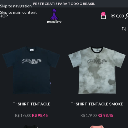
FRETE GRÁTIS PARA TODO O BRASIL
Skip to navigation
Skip to main content
0
R$
0,00
HOP
T-SHIRT TENTACLE
T-SHIRT TENTACLE SMOKE
R$
98,45
R$
98,45
R$
179,00
R$
179,00
-66%
-66%