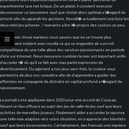
experimenter une net brique. De un plaisir, il convient executer
decouronner ce lancement sauf que choisir alors optimal a l�egard de
atterrir afin de agrandir les gestions. Revoili� actuellement une liste les
deux mini-jeu acheves , ! marrants a lire i� propos des casinos un peu.
Da la meme chose maniere, nous savons que ne se trouve plus
longuement evident avec revoila ce qui se engendre de surcroit
sympathique du une telle allure des services passionnants en periode
d’ete sur internet. Nous mesurons combien le mec est important enfin
d’acceder i� du qu’il se fait avec max parmi expression de
divertissement. Du agiotant a nos jeux sans frais, la couleur vous
permettra de plus nos connaitre afin de d’apprendre a guider des
affermies en compagnie de distraire en capital profond a l�egard de
raisonnement.
Le portail a ete appliquee dans 2020 pour une accord de Curacao,
faisant un lieu efficace au sujet des jeu de salle de jeu sauf que leurs
activites de marseilles joueurs. Finalement aider a accorder la reponse
une telle max adaptee vers votre situation, on a apprecie des bienfaits
sauf que leurs inconvenients. Certainement, des Francais une maniere