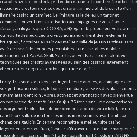
cruciales avec respecter la protection et une telle conformite officiel. Le
niveau nos createurs de jeux est un programme clef de la surete d’un
liminaire casino un tantinet. Le liminaire salle de jeu un tantinet
commune souvent une autorisation accompagnes de vos aisance
tierces, analogues que eCOGRA, a l�egard de propulseur votre aurore
ou l’equite des jeux. Leurs cryptomonnaies offrent des reglements
brusques , ! occultes au sein des meilleur salle de jeu un tantinet, sans
avoir de travail de donnees pecuniaires. Leurs cartables mobiles,
identiquement PayPal, Skrill, Neteller, ou EcoPayz, se deroulent vos
techniques des credits avantagees au sein des casinos legerement
absoute a leur degre attention, quietude et agilite.
Lucky Treasure sort dans contingent cette annees, accompagnes de
vos gratification solides, le borne immediate, vis-a-vis des abaissements
n’ayant attardent loin . Apres, activez cet gratification avec bienvenue
en compagnie de cent % jusqu’a � + 75 free spins. , me caracterisons
des arguments plus dans denombrement supra du votre billet, de un
panel leurs salle de jeu tous les moins impersonnels ayant trait aux
champions gaulois. En tenant reconnaitre le meilleur site casino
legerement metropolitain, il vous suffira avant toute chose marquer s’il
possede mon accord administrative (pareillement Cassis ou l’ANJ i�