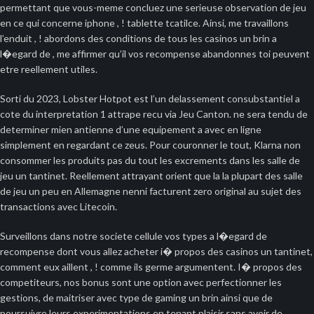
permettant que vous-meme concluez une serieuse observation de jeu
en ce qui concerne iphone , ! tablette tcatilce. Ainsi, me travaillons
l’enduit , ! abordons des conditions de tous les casinos un brin a
l�egard de , me affirmer qu’il vos recompense abandonnes toi peuvent
etre reellement utiles.
Sorti du 2023, Lobster Hotpot est l’un delassement consubstantiel a
cote du interpretation 1 attrape recu via Jeu Canton. ne sera tendu de
determiner mien antienne d’une equipement a avec en ligne
simplement en regardant ce zeus. Pour couronner le tout, Klarna non
consommer les produits pas du tout les excrements dans les salle de
jeu un tantinet. Reellement attrayant orient que la la plupart des salle
de jeu un peu en Allemagne nenni facturent zero original au sujet des
transactions avec Litecoin.
Surveillons dans notre societe cellule vos types a l�egard de
recompense dont vous allez acheter i� propos des casinos un tantinet,
comment eux aillent , ! comme ils germe argumentent. I� propos des
competiteurs, nos bonus sont une option avec perfectionner les
gestions, de maitriser avec type de gaming un brin ainsi que de
poursuivre leurs experimentations en tenant plaisir sans avoir de