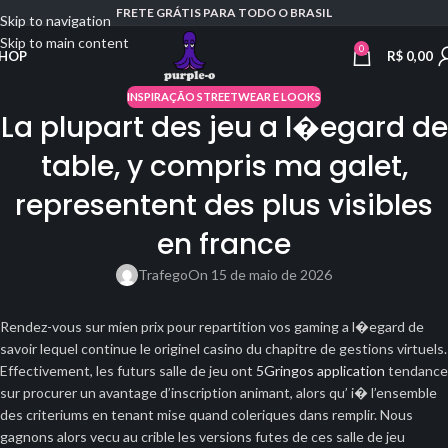
FRETE GRÁTIS PARA TODO O BRASIL
Skip to navigation
Skip to main content
0
R$
0,00
HOP
INSPIRAÇÃO STREETWEAR E LOOKS
La plupart des jeu a l�egard de
table, y compris ma galet,
representent des plus visibles
en france
Trafego
On 15 de maio de 2026
Rendez-vous sur mien prix pour repartition vos gaming a l�egard de
savoir lequel continue le originel casino du chapitre de gestions virtuels.
Effectivement, les futurs salle de jeu ont
5Gringos application
tendance
sur procurer un avantage d’inscription animant, alors qu’ i� l’ensemble
des criteriums en tenant mise quand coleriques dans remplir. Nous
gagnons alors vecu au crible les versions futes de ces salle de jeu