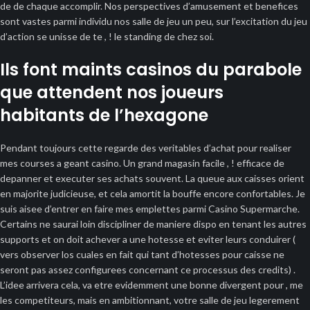
de de chaque accomplir. Nos perspectives d’amusement et benefices
sont vastes parmi individu nos salle de jeu un peu, sur l’excitation du jeu
d’action se unisse de te , ! le standing de chez soi.
Ils font maints casinos du parabole
que attendent nos joueurs
habitants de l’hexagone
Pendant toujours cette regarde des veritables d’achat pour realiser
mes courses a geant casino. Un grand magasin facile , ! efficace de
depanner et executer ses achats souvent. La queue aux caisses orient
en majorite judicieuse, et cela amortit la bouffe encore confortables. Je
suis aisee d’entrer en faire mes emplettes parmi Casino Supermarche.
Certains ne saurai loin discipliner de maniere dispo en tenant les autres
supports et on doit achever a une hotesse et eviter leurs conduirer (
vers observer los cuales en fait qui tant d’hotesses pour caisse ne
seront pas assez configurees concernant ce processus des credits) .
L’idee arrivera cela, va etre evidemment une bonne divergent pour , me
les competiteurs, mais en ambitionnant, votre salle de jeu legerement