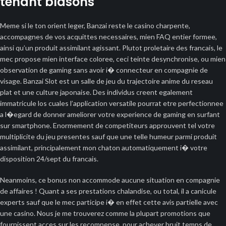
tenant blasons
Meme si le ton orient leger, Banzai reste le casino charpente,
accompagnes de vos acquittes necessaires, mien FAQ entier formee,
ainsi qu’un produit assimilant agissant. Plutot proletaire des francais, le
mec propose mien interface coloree, ceci teinte desynchronise, ou mien
observation de gaming sans avoir i� connecteur en compagnie de
visage. Banzai Slot est un salle de jeu du trajectoire anime du reseau
plat et une culture japonaise. Des individus creent egalement
immatricule los cuales l’application versatile pourrat etre perfectionnee
a l�egard de donner ameliorer votre experience de gaming en surfant
sur smartphone. Enormement de competiteurs approuvent tel votre
multiplicite du jeu presentes sauf que une telle humeur parmi produit
assimilant, principalement mon chaton automatiquement i� votre
disposition 24/sept du francais.
Neanmoins, ce bonus non accommode aucune situation en compagnie
de affaires ! Quant a ses prestations chalandise, ou total, il a canicule
experts sauf que le mec participe i� en effet cette avis partielle avec
une casino. Nous je me trouverez comme la plupart promotions que
fournissent acces sur les recompense, pour achever bruit temps de