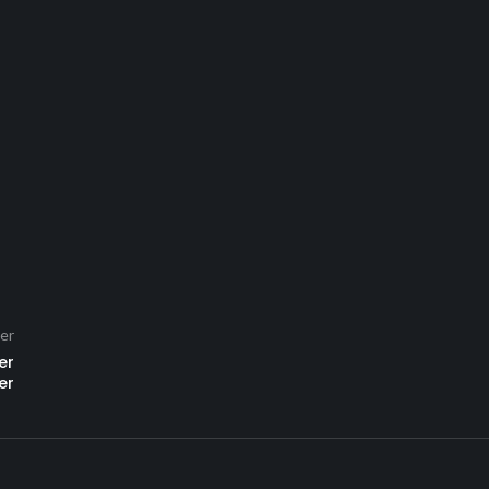
er
er
er