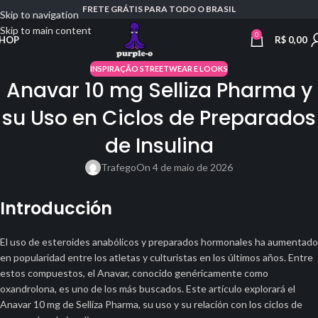
FRETE GRÁTIS PARA TODO O BRASIL
Skip to navigation
Skip to main content
0
R$
0,00
HOP
INSPIRAÇÃO STREETWEAR E LOOKS
Anavar 10 mg Selliza Pharma y
su Uso en Ciclos de Preparados
de Insulina
Trafego
On 4 de maio de 2026
Introducción
El uso de esteroides anabólicos y preparados hormonales ha aumentado
en popularidad entre los atletas y culturistas en los últimos años. Entre
estos compuestos, el Anavar, conocido genéricamente como
oxandrolona, es uno de los más buscados. Este artículo explorará el
Anavar 10 mg de Selliza Pharma, su uso y su relación con los ciclos de