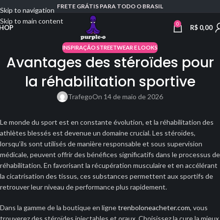
FRETE GRÁTIS PARA TODO O BRASIL
Skip to navigation
Skip to main content
0
R$
0,00
HOP
INSPIRAÇÃO STREETWEAR E LOOKS
Avantages des stéroïdes pour
la réhabilitation sportive
Trafego
On 14 de maio de 2026
Le monde du sport est en constante évolution, et la réhabilitation des
athlètes blessés est devenue un domaine crucial. Les stéroïdes,
lorsqu’ils sont utilisés de manière responsable et sous supervision
médicale, peuvent offrir des bénéfices significatifs dans le processus de
réhabilitation. En favorisant la récupération musculaire et en accélérant
la cicatrisation des tissus, ces substances permettent aux sportifs de
retrouver leur niveau de performance plus rapidement.
Dans la gamme de la boutique en ligne
trenboloneacheter.com
, vous
trouverez des stéroïdes injectables et oraux. Choisissez la cure la mieux