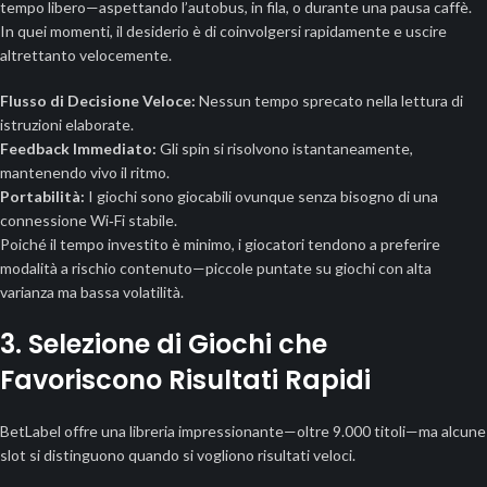
tempo libero—aspettando l’autobus, in fila, o durante una pausa caffè.
In quei momenti, il desiderio è di coinvolgersi rapidamente e uscire
altrettanto velocemente.
Flusso di Decisione Veloce:
Nessun tempo sprecato nella lettura di
istruzioni elaborate.
Feedback Immediato:
Gli spin si risolvono istantaneamente,
mantenendo vivo il ritmo.
Portabilità:
I giochi sono giocabili ovunque senza bisogno di una
connessione Wi‑Fi stabile.
Poiché il tempo investito è minimo, i giocatori tendono a preferire
modalità a rischio contenuto—piccole puntate su giochi con alta
varianza ma bassa volatilità.
3. Selezione di Giochi che
Favoriscono Risultati Rapidi
BetLabel offre una libreria impressionante—oltre 9.000 titoli—ma alcune
slot si distinguono quando si vogliono risultati veloci.