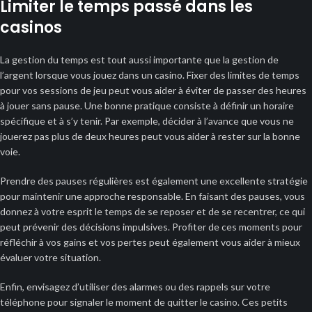
Limiter le temps passé dans les
casinos
La gestion du temps est tout aussi importante que la gestion de
l’argent lorsque vous jouez dans un casino. Fixer des limites de temps
pour vos sessions de jeu peut vous aider à éviter de passer des heures
à jouer sans pause. Une bonne pratique consiste à définir un horaire
spécifique et à s’y tenir. Par exemple, décider à l’avance que vous ne
jouerez pas plus de deux heures peut vous aider à rester sur la bonne
voie.
Prendre des pauses régulières est également une excellente stratégie
pour maintenir une approche responsable. En faisant des pauses, vous
donnez à votre esprit le temps de se reposer et de se recentrer, ce qui
peut prévenir des décisions impulsives. Profiter de ces moments pour
réfléchir à vos gains et vos pertes peut également vous aider à mieux
évaluer votre situation.
Enfin, envisagez d’utiliser des alarmes ou des rappels sur votre
téléphone pour signaler le moment de quitter le casino. Ces petits