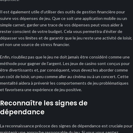
Il est également utile d’utiliser des outils de gestion financière pour
suivre vos dépenses de jeu. Que ce soit une application mobile ou un
simple carnet, garder une trace de vos dépenses peut vous aider à
rester conscient de votre budget. Cela vous permettra d’éviter de
dépasser vos limites et de garantir que le jeu reste une activité de loisir,
et non une source de stress financier.
Enfin, n’oubliez pas que le jeu ne doit jamais être considéré comme une
méthode pour gagner de l’argent. Les jeux de casino sont conçus pour
être divertissants et, par conséquent, vous devez les aborder comme
un coût de loisir, un peu comme aller au cinéma ou à un concert. Cette
mentalité aidera à prévenir les comportements de jeu problématiques
et favorisera une expérience de jeu positive.
Reconnaître les signes de
dépendance
La reconnaissance précoce des signes de dépendance est cruciale pour
maintenir une approche responsable du jeu. Si vous vous sentez