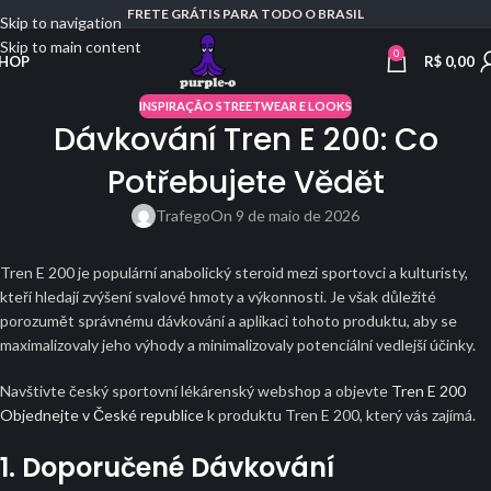
FRETE GRÁTIS PARA TODO O BRASIL
Skip to navigation
Skip to main content
0
R$
0,00
HOP
INSPIRAÇÃO STREETWEAR E LOOKS
Dávkování Tren E 200: Co
Potřebujete Vědět
Trafego
On 9 de maio de 2026
Tren E 200 je populární anabolický steroid mezi sportovci a kulturisty,
kteří hledají zvýšení svalové hmoty a výkonnosti. Je však důležité
porozumět správnému dávkování a aplikaci tohoto produktu, aby se
maximalizovaly jeho výhody a minimalizovaly potenciální vedlejší účinky.
Navštivte český sportovní lékárenský webshop a objevte
Tren E 200
Objednejte v České republice
k produktu Tren E 200, který vás zajímá.
1. Doporučené Dávkování