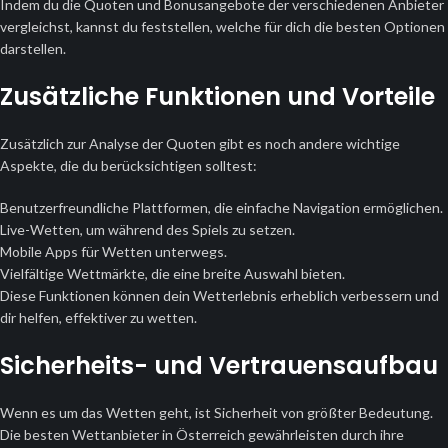
Indem du die Quoten und Bonusangebote der verschiedenen Anbieter
vergleichst, kannst du feststellen, welche für dich die besten Optionen
darstellen.
Zusätzliche Funktionen und Vorteile
Zusätzlich zur Analyse der Quoten gibt es noch andere wichtige
Aspekte, die du berücksichtigen solltest:
Benutzerfreundliche Plattformen, die einfache Navigation ermöglichen.
Live-Wetten, um während des Spiels zu setzen.
Mobile Apps für Wetten unterwegs.
Vielfältige Wettmärkte, die eine breite Auswahl bieten.
Diese Funktionen können dein Wetterlebnis erheblich verbessern und
dir helfen, effektiver zu wetten.
Sicherheits- und Vertrauensaufbau
Wenn es um das Wetten geht, ist Sicherheit von größter Bedeutung.
Die besten Wettanbieter in Österreich gewährleisten durch ihre