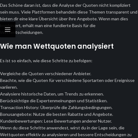
Das Schöne daran ist, dass die Analyse der Quoten nicht kompliziert
sein muss. Viele Plattformen behandeln diese Themen transparent und
bieten dir eine klare Übersicht über ihre Angebote. Wenn man dies
kombiniert, erhält man eine fundierte Basis für die
Wettentscheidungen.
Wie man Wettquoten analysiert
Es ist so einfach, wie diese Schritte zu befolgen:
Vergleiche die Quoten verschiedener Anbieter.
Beachte, wie die Quoten für verschiedene Sportarten oder Ereignisse
variieren.
Analysiere historische Daten, um Trends zu erkennen.
Berücksichtige die Expertenmeinungen und Statistiken.
Transaction History: Überprüfe die Zahlungsbedingungen.
Bonusangebote: Nutze die besten Rabatte und Angebote.
Kundenbewertungen: Lese Bewertungen anderer Nutzer.
Wenn du diese Schritte anwendest, wirst du in der Lage sein, die
Wettquoten effektiv zu analysieren und bessere Entscheidungen zu