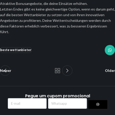
Atraktive Bonusangebote, die deine Einsätze erhöhen.
Letzten Endes gibt es keine gleichwertige Option, wenn es darum geht,
auf die besten Wettanbieter zu setzen und von ihren innovativen
Angeboten zu profitieren. Deine Wettentscheidungen werden durch
diese Faktoren erheblich verbessert, was zu besseren Ergebnissen
führt.
beste wettanbieter
Newer
Older
Pegue um cupom promocional