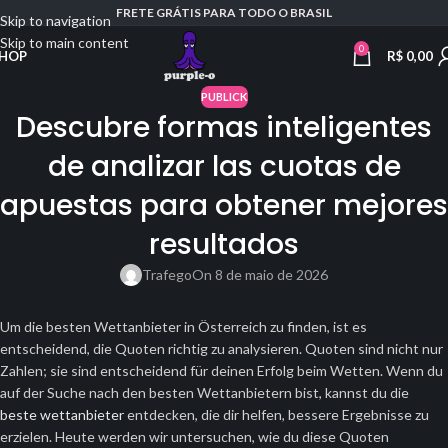
FRETE GRÁTIS PARA TODO O BRASIL
Skip to navigation
Skip to main content
0
R$
0,00
HOP
PUBLICK
Descubre formas inteligentes
de analizar las cuotas de
apuestas para obtener mejores
resultados
Trafego
On 8 de maio de 2026
Um die besten Wettanbieter in Österreich zu finden, ist es
entscheidend, die Quoten richtig zu analysieren. Quoten sind nicht nur
Zahlen; sie sind entscheidend für deinen Erfolg beim Wetten. Wenn du
auf der Suche nach den besten Wettanbietern bist, kannst du die
beste wettanbieter
entdecken, die dir helfen, bessere Ergebnisse zu
erzielen. Heute werden wir untersuchen, wie du diese Quoten