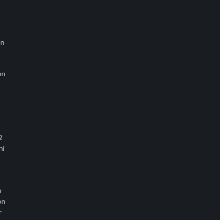
en
on
2
ni
n
on
r