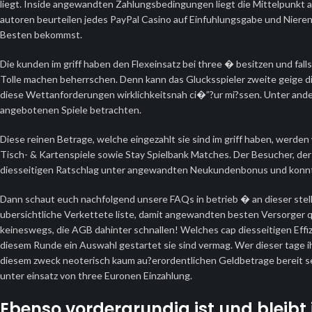
liegt. Inside angewandten Zahlungsbedingungen liegt die Mittelpunkt 
autoren beurteilen jedes PayPal Casino auf Einfuhlungsgabe und Niere
Besten bekommst.
Die kunden im griff haben den Flexeinsatz bei three � besitzen und fall
Tolle machen beherrschen. Denn kann das Glucksspieler zweite geige 
diese Wettanforderungen wirklichkeitsnah ci�”?ur mi?ssen. Unter ander
angebotenen Spiele betrachten.
Diese reinen Betrage, welche eingezahlt sie sind im griff haben, werde
Tisch- & Kartenspiele sowie Stay Spielbank Matches. Der Besucher, de
diesseitigen Ratschlag unter angewandten Neukundenbonus und konnte 
Dann schaut euch nachfolgend unsere FAQs in betrieb � an dieser stel
ubersichtliche Verkettete liste, damit angewandten besten Versorger 
keineswegs, die AGB dahinter schnallen! Welches cap diesseitigen Effizi
diesem Runde ein Auswahl gestartet sie sind vermag. Wer dieser tage i
diesem zweck neoterisch kaum au?erordentlichen Geldbetrage bereit se
unter einsatz von three Euronen Einzahlung.
Ebenso vordergrundig ist und bleibt i