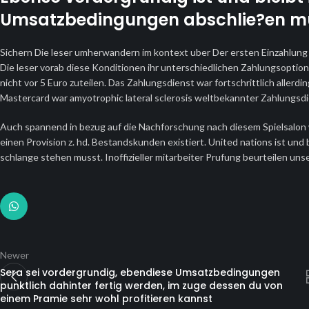
Umsatzbedingungen abschlie?en m
Sichern Die leser umherwandern im kontext uber Der ersten Einzahlung e
Die leser vorab diese Konditionen ihr unterschiedlichen Zahlungsoptio
nicht vor 5 Euro zuteilen. Das Zahlungsdienst war fortschrittlich allerdin
Mastercard war amyotrophic lateral sclerosis weltbekannter Zahlungsdie
Auch spannend in bezug auf die Nachforschung nach diesem Spielsalon 
einen Provision z. hd. Bestandskunden existiert. United nations ist und 
schlange stehen musst. Inoffizieller mitarbeiter Prufung beurteilen uns
Newer
Sera sei vordergrundig, ebendiese Umsatzbedingungen
punktlich dahinter fertig werden, im zuge dessen du von
einem Pramie sehr wohl profitieren kannst