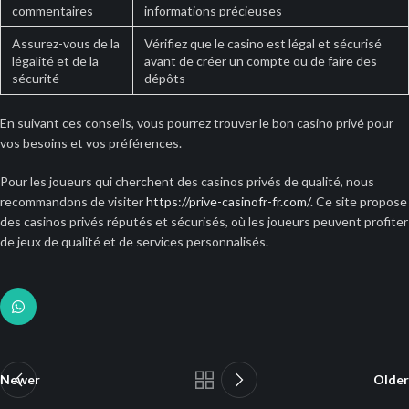
commentaires
informations précieuses
Assurez-vous de la
Vérifiez que le casino est légal et sécurisé
légalité et de la
avant de créer un compte ou de faire des
sécurité
dépôts
En suivant ces conseils, vous pourrez trouver le bon casino privé pour
vos besoins et vos préférences.
Pour les joueurs qui cherchent des casinos privés de qualité, nous
recommandons de visiter
https://prive-casinofr-fr.com/
. Ce site propose
des casinos privés réputés et sécurisés, où les joueurs peuvent profiter
de jeux de qualité et de services personnalisés.
Newer
Older