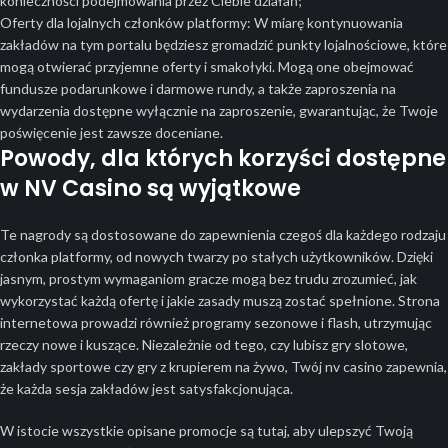
konieczności podejmowania przez Ciebie działań;
Oferty dla lojalnych członków platformy: W miarę kontynuowania
zakładów na tym portalu będziesz gromadzić punkty lojalnościowe, które
mogą otwierać przyjemne oferty i smakołyki. Mogą one obejmować
fundusze podarunkowe i darmowe rundy, a także zaproszenia na
wydarzenia dostępne wyłącznie na zaproszenie, gwarantując, że Twoje
poświęcenie jest zawsze doceniane.
Powody, dla których korzyści dostępne
w NV Casino są wyjątkowe
Te nagrody są dostosowane do zapewnienia czegoś dla każdego rodzaju
członka platformy, od nowych twarzy po stałych użytkowników. Dzięki
jasnym, prostym wymaganiom gracze mogą bez trudu zrozumieć, jak
wykorzystać każdą ofertę i jakie zasady muszą zostać spełnione. Strona
internetowa prowadzi również programy sezonowe i flash, utrzymując
rzeczy nowe i kuszące. Niezależnie od tego, czy lubisz gry slotowe,
zakłady sportowe czy gry z krupierem na żywo, Twój nv casino zapewnia,
że ​​każda sesja zakładów jest satysfakcjonująca.
W istocie wszystkie opisane promocje są tutaj, aby ulepszyć Twoją