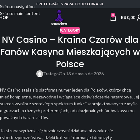
FRETE GRÁTIS PARA TODO O BRASIL
Skip to navigation
Skip to main content
0
R$
0,00
HOP
!CATEGORY
NV Casino – Kraina Czarów dla
Fanów Kasyna Mieszkających w
Polsce
Trafego
On 13 de maio de 2026
NV Casino stała się platformą numer jeden dla Polaków, którzy chcą
mieć kompletne, niezawodne i wciągające doświadczenie hazardowe. Jej
sukces wynika z szerokiego spektrum funkcji zaprojektowanych z myślą
o graczach o różnych preferencjach, od okazjonalnych fanów kasyn po
poważnych hazardzistów.
Ta strona wyróżnia się bezpiecznymi działaniami w zakresie
cyberbezpieczeństwa, dzięki którym informacje i depozyty