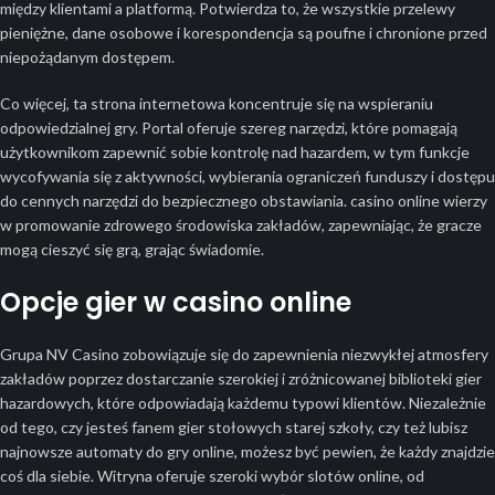
między klientami a platformą. Potwierdza to, że wszystkie przelewy
pieniężne, dane osobowe i korespondencja są poufne i chronione przed
niepożądanym dostępem.
Co więcej, ta strona internetowa koncentruje się na wspieraniu
odpowiedzialnej gry. Portal oferuje szereg narzędzi, które pomagają
użytkownikom zapewnić sobie kontrolę nad hazardem, w tym funkcje
wycofywania się z aktywności, wybierania ograniczeń funduszy i dostępu
do cennych narzędzi do bezpiecznego obstawiania. casino online wierzy
w promowanie zdrowego środowiska zakładów, zapewniając, że gracze
mogą cieszyć się grą, grając świadomie.
Opcje gier w casino online
Grupa NV Casino zobowiązuje się do zapewnienia niezwykłej atmosfery
zakładów poprzez dostarczanie szerokiej i zróżnicowanej biblioteki gier
hazardowych, które odpowiadają każdemu typowi klientów. Niezależnie
od tego, czy jesteś fanem gier stołowych starej szkoły, czy też lubisz
najnowsze automaty do gry online, możesz być pewien, że każdy znajdzie
coś dla siebie. Witryna oferuje szeroki wybór slotów online, od