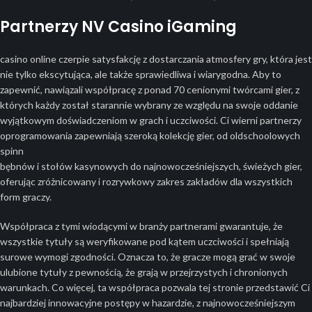
Partnerzy NV Casino iGaming
casino online czerpie satysfakcję z dostarczania atmosfery gry, która jest
nie tylko ekscytująca, ale także sprawiedliwa i wiarygodna. Aby to
zapewnić, nawiązali współpracę z ponad 70 cenionymi twórcami gier, z
których każdy został starannie wybrany ze względu na swoje oddanie
wyjątkowym doświadczeniom w grach i uczciwości. Ci wierni partnerzy
oprogramowania zapewniają szeroką kolekcję gier, od oldschoolowych
spinn
bębnów i stołów kasynowych do najnowocześniejszych, świeżych gier,
oferując zróżnicowany i rozrywkowy zakres zakładów dla wszystkich
form graczy.
Współpraca z tymi wiodącymi w branży partnerami gwarantuje, że
wszystkie tytuły są weryfikowane pod kątem uczciwości i spełniają
surowe wymogi zgodności. Oznacza to, że gracze mogą grać w swoje
ulubione tytuły z pewnością, że grają w przejrzystych i chronionych
warunkach. Co więcej, ta współpraca pozwala tej stronie przedstawić Ci
najbardziej innowacyjne postępy w hazardzie, z najnowocześniejszym