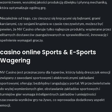
wzornictwem, wysokiej jakości produkcją dźwięku i płynną mechaniką,
która optymalizuje ogólną grę.
Niezależnie od tego, czy cieszysz się kręcącymi się bębnami, grami
karcianymi, czy sesjami krupiera w czasie rzeczywistym, możesz być
pewien, że NV Casino oferuje tylko najlepsze produkty, wspierane przez
elitarnych dostawców zaangażowanych w sprawiedliwość, innowację i
spełnienie wymagań graczy.
casino online Sports & E-Sports
Wagering
NV Casino jest przeznaczony dla typerów, którzy lubią dreszczyk emocji
związany z zawodami sportowymi i elektronicznymi zakładami
sportowymi, oferując bezbłędny i angażujący portal. W przeciwieństwie
do wyżej wymienionych gier, obstawianie zakładów sportowych i
turniejów gier wymaga inteligentnych zakładów i umiejętności
szacowania wyników gry na żywo, co wprowadza dodatkowy aspekt
emocji.