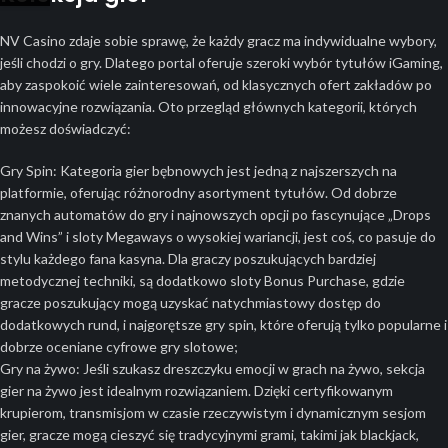
NV Casino zdaje sobie sprawę, że każdy gracz ma indywidualne wybory,
jeśli chodzi o gry. Dlatego portal oferuje szeroki wybór tytułów iGaming,
aby zaspokoić wiele zainteresowań, od klasycznych ofert zakładów po
innowacyjne rozwiązania. Oto przegląd głównych kategorii, których
możesz doświadczyć:
Gry Spin: Kategoria gier bębnowych jest jedną z najszerszych na
platformie, oferując różnorodny asortyment tytułów. Od dobrze
znanych automatów do gry i najnowszych opcji po fascynujące „Drops
and Wins” i sloty Megaways o wysokiej wariancji, jest coś, co pasuje do
stylu każdego fana kasyna. Dla graczy poszukujących bardziej
metodycznej techniki, są dodatkowo sloty Bonus Purchase, gdzie
gracze poszukujący mogą uzyskać natychmiastowy dostęp do
dodatkowych rund, i najgorętsze gry spin, które oferują tylko popularne i
dobrze oceniane cyfrowe gry slotowe;
Gry na żywo: Jeśli szukasz dreszczyku emocji w grach na żywo, sekcja
gier na żywo jest idealnym rozwiązaniem. Dzięki certyfikowanym
krupierom, transmisjom w czasie rzeczywistym i dynamicznym sesjom
gier, gracze mogą cieszyć się tradycyjnymi grami, takimi jak blackjack,