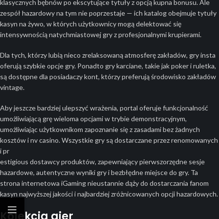
klasycznych bębnów po ekscytujące tytuły z opcją kupna bonusu. Ale
zespół hazardowy na tym nie poprzestaje — ich katalog obejmuje tytuły
kasyn na żywo, w których użytkownicy mogą delektować się
intensywnością natychmiastowej gry z profesjonalnymi krupierami.
Dla tych, którzy lubią nieco zrelaksowaną atmosferę zakładów, gry insta
oferują szybkie opcje gry. Ponadto gry karciane, takie jak poker i ruletka,
są dostępne dla posiadaczy kont, którzy preferują środowisko zakładów
vintage.
Aby jeszcze bardziej ulepszyć wrażenia, portal oferuje funkcjonalność
umożliwiającą grę wieloma opcjami w trybie demonstracyjnym,
umożliwiając użytkownikom zapoznanie się z zasadami bez żadnych
kosztów i nv casino. Wszystkie gry są dostarczane przez renomowanych
i pr
estigious dostawcy produktów, zapewniający pierwszorzędne sesje
hazardowe, autentyczne wyniki gry i bezbłędne miejsce do gry. Ta
strona internetowa iGaming nieustannie dąży do dostarczania fanom
kasyn najwyższej jakości i najbardziej zróżnicowanych opcji hazardowych.
Kolekcja gier