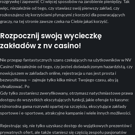
rozgrywkę i zapewnić Ci więcej sposobów na zarobienie pieniędzy. Tak
więc, niezależnie od tego, czy stawiasz swój pierwszy zakład, czy
rozkoszujesz się korzyściami płynącymi z korzyści dla powracających
graczy, na tej stronie zawsze czeka na Ciebie jakaś korzyść.
Rozpocznij swoją wycieczkę
zakładów z nv casino!
Nie przegap fantastycznych szans czekających na użytkowników w NV
Casino! Niezależnie od tego, czy jesteś doświadczonym hazardzistą, czy
nowicjuszem w zakładach online, rejestracja u nas jest prosta i
bezwysiłkowa — zajmuje tylko kilka minut Twojego czasu, aby ją
sfinalizować. Po
Gdy tylko zostaniesz zweryfikowany, otrzymasz natychmiastowe prawa
dostępu do wszystkich ekscytujących funkcji, jakie oferuje to kasyno:
różnorodna gama rozrywki opartej na szczęściu, ekscytujące zakłady
sportowe i e-sportowe, atrakcyjne kampanie i wiele innych możliwości.
Rejestrując się, nie tylko uzyskasz dostęp do wyjątkowych prezentów i
prywatnych ofert, ale także staniesz się częścią zespołu pasjonatów