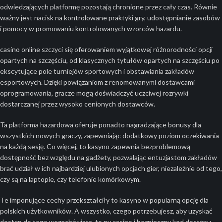
odwiedzających platformę pozostają chronione przez cały czas. Równie
ważny jest nacisk na kontrolowane praktyki gry, udostępnianie zasobów
i pomocy w promowaniu kontrolowanych wzorców hazardu.
casino online szczyci się oferowaniem wyjątkowej różnorodności opcji
opartych na szczęściu, od klasycznych tytułów opartych na szczęściu po
ekscytujące pole turniejów sportowych i obstawiania zakładów
esportowych. Dzięki powiązaniom z renomowanymi dostawcami
oprogramowania, gracze mogą doświadczyć uczciwej rozrywki
dostarczanej przez wysoko cenionych dostawców.
Ta platforma hazardowa oferuje ponadto nagradzające bonusy dla
wszystkich nowych graczy, zapewniając dodatkowy poziom oczekiwania
na każdą sesję. Co więcej, to kasyno zapewnia bezproblemową
dostępność bez względu na gadżety, pozwalając entuzjastom zakładów
brać udział w ich najbardziej ulubionych opcjach gier, niezależnie od tego,
czy są na laptopie, czy telefonie komórkowym.
Te imponujące cechy przekształciły to kasyno w popularną opcję dla
polskich użytkowników. A wszystko, czego potrzebujesz, aby uzyskać
dostęp do tego wszechświata, to nv casino i bezpieczny kod dostępu.