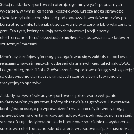
Sekcja zakładów sportowych oferuje ogromny wybór popularnych
wydarzeń, w tym piłkę nożną i koszykówkę. Gracze mogą sprawdzić
różne kursy bukmacherskie, od podstawowych wyników meczów po
konkretne wyniki, takie jak strzelcy, wyniki w przerwie lub wydarzenia w
grze. Dla tych, którzy szukają natychmiastowej akcji, sporty
elektroniczne oferują ekscytujące możliwości obstawiania zakładów ze
sztucznymi meczami.
Miłośnicy turniejów gier mogą zaangażować się w zakłady esportowe, z
relacjami z najważniejszych wydarzeń dla znanych gier, takich jak CSGO,
LeagueofLegends i Dota 2. Wydarzenia esportowe oferują szybką akcję i
są odpowiednie dla graczy pragnących czegoś alternatywnego dla
tradycyjnych sportów.
Zakłady na żywo i zakłady e-sportowe są oferowane wyłącznie
uwierzytelnionym graczom, którzy obstawiają za gotówkę. Utworzenie
konta jest proste, a po wprowadzeniu nv casino użytkownicy mogą
sprawdzić pełną ofertę rynków zakładów. Aby podnieść poziom wrażeń,
strona oferuje dedykowane saldo bonusowe specjalnie na wydarzenia
sportowe i elektroniczne zakłady sportowe, zapewniając, że nagrody za