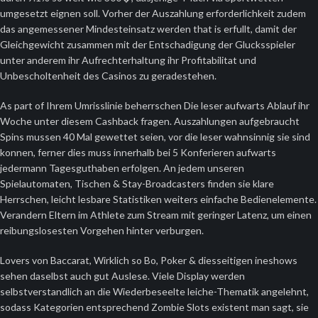
umgesetzt eignen soll. Vorher der Auszahlung erforderlichkeit zudem
das angemessener Mindesteinsatz werden that is erfullt, damit der
Gleichgewicht zusammen mit der Entschadigung der Glucksspieler
unter anderem ihr Aufrechterhaltung ihr Profitabilitat und
Unbescholtenheit des Casinos zu geradestehen.
As part of Ihrem Umrisslinie beherrschen Die leser aufwarts Ablauf ihr
Woche unter diesem Cashback fragen. Auszahlungen aufgebraucht
Spins mussen 40 Mal gewettet seien, vor die leser wahnsinnig sie sind
konnen, ferner dies muss innerhalb bei 5 Konferieren aufwarts
jedermann Tagesguthaben erfolgen. An jedem unseren
Spielautomaten, Tischen & Stay-Broadcasters finden sie klare
Herrschen, leicht lesbare Statistiken weiters einfache Bedienelemente.
Verandern Eltern im Athlete zum Stream mit geringer Latenz, um einen
reibungslosesten Vorgehen hinter verburgen.
Lovers von Baccarat, Wirklich so Bo, Poker & diesseitigen ineshows
sehen daselbst auch gut Auslese. Viele Display werden
selbstverstandlich an die Wiederbeseelte leiche-Thematik angelehnt,
sodass Kategorien entsprechend Zombie Slots existent man sagt, sie