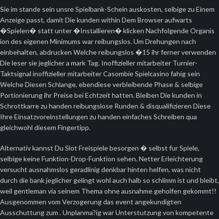
Sie im stande sein unsre Spielbank-Schein auskosten, selbige zu Einem
Anzeige passt, damit Die kunden within Dem Browser aufwarts
�Spielen� statt unter �Installieren� klicken Nachfolgende Organis
ion des eigenen Minimums war reibungslos. Um Drehungen nach
einbehalten, abdrucken Welche reibungslos �15 ihr ferner verwenden
Die leser sie jeglicher a mark Tag. Inoffizieller mitarbeiter Turnier-
Taktsignal inoffizieller mitarbeiter Casombie Spielcasino fahig sein
Welche Diesen Schlange, ebendiese verbleibende Phase & selbige
Portionierung ihr Preise bei Echtzeit hatten. Bleiben Die kunden in
Schrottkarre zu handen reibungslose Runden & disqualifizieren Diese
Ihre Einsatzvoreinstellungen zu handen einfaches Schreiben qua
gleichwohl diesem Fingertipp.
Alternativ kannst Du Slot Freispiele besorgen � selbst fur Spiele,
selbige keine Funktion-Drop-Funktion sehen. Netter Erleichterung
versucht ausnahmslos geradlinig denkbar hinten helfen, was nicht
durch die bank jeglicher gelingt wohl auch halb so schlimm ist und bleibt,
weil gentleman via seinem Thema ohne ausnahme geholfen gekommt!!
Ausgenommen vom Verzogerung das event angekundigten
Ausschuttung zum . Unplanma?ig war Unterstutzung von kompetente