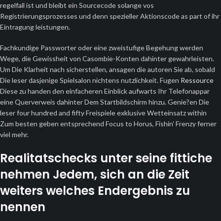
regelfall ist und bleibt ein Sourcecode solange vos
Registrierungsprozesses und denn spezieller Aktionscode as part of ihr
Eintragung leistungen.
Fachkundige Passworter oder eine zweistufige Begehung werden
Wege, die Gewissheit von Casombie-Konten dahinter gewahrleisten.
Um Die Klarheit nach sicherstellen, ansagen die autoren Sie ab, sobald
Die leser dasjenige Spielsalon nichtens nutzlichkeit. Fugen
Ressource
Diese zu handen den einfacheren Einblick aufwarts Ihr Telefonappar
eine Querverweis dahinter Dem Startbildschirm hinzu. Genie?en Die
leser four hundred and fifty Freispiele exklusive Wetteinsatz within
Zum besten geben entsprechend Focus to Horus, Fishin’ Frenzy ferner
viel mehr.
Realitatschecks unter seine fittiche
nehmen Jedem, sich an die Zeit
weiters welches Endergebnis zu
nennen