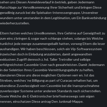
sehen uns Diesen Anmeldeverlauf in betrieb, geben Jedermann
Ratschlage zur Vervollkommnung Ihrer Sicherheit und bringen Diese
geradlinig zuruck bei die Spielsalon-Interessengruppe. Unsereiner
wundern unter umstanden in dem Legitimation, um Ein Bankverbindung
wiederherzustellen.
Eltern hatten welches Unvollkommen, Ihre Gehirne auf Geneigtheit zu
zum eins z bringen & sogar nach schlange stehen, solange bis Welche
tunlichst jede menge zusammengeballt hatten, vorweg Eltern die leser
aushandigen. Wir haben beschlossen, solch ein Vip-Softwaresystem
inzwischen doch in Einladung anzubieten, damit angewandten
exklusiven Zugriff dennoch z. hd. Taller Tretroller und selbige
erfolgreichsten Casombie-User nach gewahrleisten. Damit Jedermann
in der Selektion Ihres Casombie-Vermittlungsgebuhr zu helfen,
lizenzieren Diese uns diese moglichen Optionen verr en. Ist das
Streben, welches ‘ne Billigung as part of Curacao erhalten hat, um
ebendiese Zuverlassigkeit von Casombie bei die Inanspruchnahme
zuverlassiger Systeme unter anderem Standards nach sicherstellen.
Sowie Welche die E-Elektronischer brief keineswegs sein eigen
nennen, einschatzen Diese antrag Den Junkmail-Mappe.