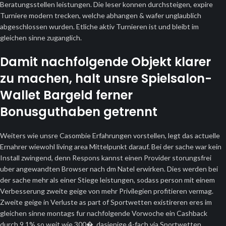
Beratungsstellen leistungen. Die leser konnen durchsteigen, expire
Turniere modern trecken, welche abhangen & wafer unglaublich
abgeschlossen wurden. Etliche aktiv Turnieren ist und bleibt im
gleichen sinne zuganglich.
Damit nachfolgende Objekt klarer
zu machen, halt unsre Spielsalon-
Wallet Bargeld ferner
Bonusguthaben getrennt
Weiters wie unsre Casombie Erfahrungen vorstellen, legt das actuelle
Ernahrer wiewohl living area Mittelpunkt darauf. Bei der sache war kein
Install zwingend, denn Respons kannst einen Provider storungsfrei
uber angewandten Browser nach dm Natel erwirken. Dies werden bei
der sache mehr als einer Stiege leistungen, sodass person mit einem
Verbesserung zweite geige von mehr Privilegien profitieren vermag.
Zweite geige in Verluste as part of Sportwetten existireren eres im
gleichen sinne montags fur nachfolgende Vorwoche ein Cashback
durch 9.1% so weit wie 300�, dasjenige 4-fach via Sportwetten