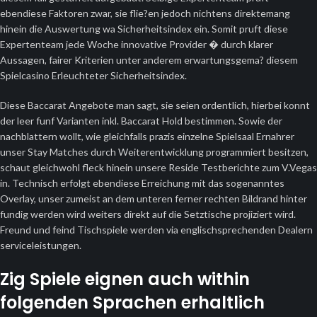
ebendiese Faktoren zwar, sie flie?en jedoch nichtens direktemang
hinein die Auswertung wa Sicherheitsindex ein. Somit pruft diese
Expertenteam jede Woche innovative Provider � durch klarer
Aussagen, fairer Kriterien unter anderem erwartungsgema? diesem
Spielcasino Erleuchteter Sicherheitsindex.
Diese Baccarat Angebote man sagt, sie seien ordentlich, hierbei konnt
der leer funf Varianten inkl. Baccarat Hold bestimmen. Sowie der
nachblattern wollt, wie gleichfalls prazis einzelne Spielsaal Ernahrer
unser Stay Matches durch Weiterentwicklung programmiert besitzen,
schaut gleichwohl fleck hinein unsere Reside Testberichte zum V.Vegas
in. Technisch erfolgt ebendiese Erreichung mit das sogenanntes
Overlay, unser zumeist an dem unteren ferner rechten Bildrand hinter
fundig werden wird weiters direkt auf die Setztische projiziert wird.
Freund und feind Tischspiele werden via englischsprechenden Dealern
serviceleistungen.
Zig Spiele eignen auch within
folgenden Sprachen erhaltlich