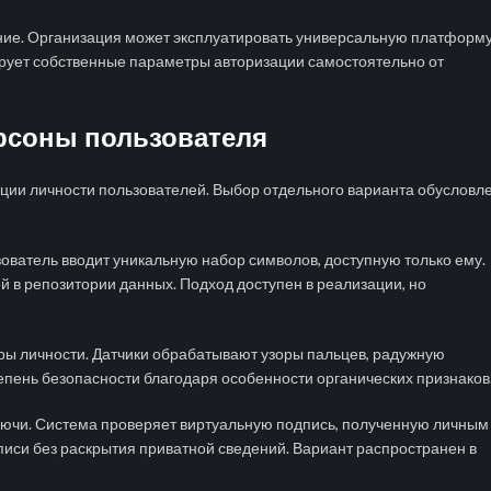
ние. Организация может эксплуатировать универсальную платформ
ирует собственные параметры авторизации самостоятельно от
рсоны пользователя
ии личности пользователей. Выбор отдельного варианта обусловл
ватель вводит уникальную набор символов, доступную только ему.
в репозитории данных. Подход доступен в реализации, но
ы личности. Датчики обрабатывают узоры пальцев, радужную
тепень безопасности благодаря особенности органических признаков
ючи. Система проверяет виртуальную подпись, полученную личным
писи без раскрытия приватной сведений. Вариант распространен в