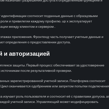
изм назначает разрешения доступа к определенным функциям и
нт идентификации соотносит поданные данные с образцовыми
роли и привилегии каждому профилю. up x эксплуатирует
ции между клиентом и сервером .
этажах приложения. Фронтенд-часть получает учетные данные и
ют определения о предоставлении доступа.
й и авторизацией
мплексе защиты. Первый процесс обеспечивает за удостоверение
 источникам после результативной проверки.
анных зарегистрированной учетной записи. Платформа соотносит
 Цикл оканчивается одобрением или запретом попытки подключения
изучает роль пользователя и соотносит её с правилами допуска. а
 каждой учетной записи. Управляющий может модифицировать