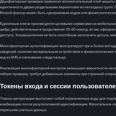
Двухфакторная проверка привносит вспомогательный слой защиты 
идентичность двумя раздельными вариантами из несходных групп. 
Второй фактор может быть одноразовым кодом или физиологическ
Единичные ключи производятся целевыми сервисами на мобильных
цифр, действительные в продолжение 30-60 секунд. ап икс офици
доступа. Злоумышленник не быть способным заполучить допуск, име
Многофакторная аутентификация эксплуатирует три и более метода
сведений, наличие материальным устройством и физиологические 
код из SMS и считывание следа пальца.
Реализация многофакторной контроля уменьшает вероятности нес
гибкую проверку, требуя добавочные элементы при странной опера
Токены входа и сессии пользователе
Токены авторизации выступают собой ограниченные коды для подт
комбинацию после результативной идентификации. Фронтальное се
пересылки учетных данных.