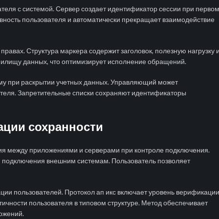
еля с системой. Сервер создает идентификатор сессии при перво
ктивность пользователя и автоматически прекращает взаимодействие
правах. Структура маркера содержит заголовок, полезную нагрузку 
илищу данных, что оптимизирует исполнение обращений.
у при раскрытии учетных данных. Управляющий может
ателя. Запретительные списки сохраняют идентификаторы
ации сохранности
ия между приложениями и серверами при контроле подключения.
 подключения внешним системам. Пользователь позволяет
ции пользователей. Протокол ап икс включает уровень верификаци
ичности пользователя в типовом структуре. Метод обеспечивает
ожений.