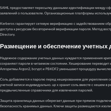
SAML предоставляет пересылку данными идентификации между сфе
заявлений о пользователе. Организационные платформы использую
Kerberos гарантирует сетевую верификацию с задействованием об
доступа к ресурсам без вторичной верификации пароля. Метод вос
Directory.
Размещение и обеспечение учетных
Надежное содержание учетных данных нуждается применения крип
сохраняют пароли в читаемом состоянии. Хеширование переводит 
Алгоритмы Argon2, bcrypt и PBKDF2 уменьшают процедуру вычисле
Соль добавляется к паролю перед хешированием для укрепления с
учетной записи индивидуально. up x хранит соль вместе с хешем в
предвычисленные справочники для извлечения паролей.
Защита хранилища данных оберегает данные при прямом подключе
безопасность хранимых данных. Ключи защиты размещаются изоли