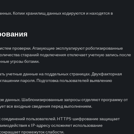
анных. Копии хранилищ данных кодируются и находятся в
рования
систем проверки. Атакующие эксплуатируют роботизированные
количества стараний подключения отключает учетную запись после
нные угрозы ботами.
ть учетные данные на поддельных страницах. Двухфакторная
зглашении пароля. Подготовка пользователей выявлению
азе данных. Шаблонизированные запросы отделяют программу от
рует все входные сведения перед выполнением.
х соединений пользователей. HTTPS-шифрование защищает
взаимодействия к IP-адресу осложняет использование
сокращает промежуток слабости.