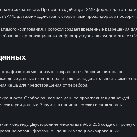
рами сохранности. Протокол задействует XML-формат для отправк
т SAML для взаимодействия с сторонними провайдерами проверки.
ратимого криптования. Протокол создает временные разрешения дл
требована в организационных инфраструктурах на фундаменте Activ
 данных
тографических механизмов сохранности. Решения никогда не
исходные данные в односторонннюю последовательность символов.
ния хеша для предотвращения от перебора.
охранности. Особое рандомное данное производится для каждой
 репозитории данных. Злоумышленник не сможет использовать
нии к серверу. Двусторонние механизмы AES-256 создают прочную
рованно от зашифрованной данных в специализированных