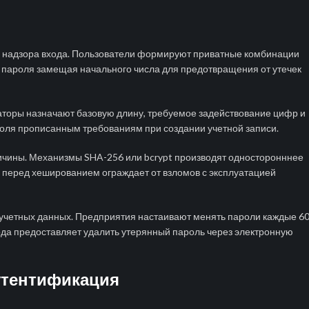
 надзора входа. Пользователи формируют приватные комбинации
ш пароля замещая начального числа для предотвращения от утечек
аторы назначают базовую длину, требуемое задействование цифр и
роля прописанным требованиям при создании учетной записи.
чины. Механизмы SHA-256 или bcrypt производят односторонннее
 перед хешированием ограждает от взломов с эксплуатацией
учетных данных. Предприятия настаивают менять пароли каждые 60
ода предоставляет удалить утерянный пароль через электронную
утентификация