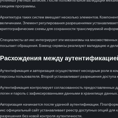
учтенных учетных записей. После положительной валидации механ
секциям программы.
Архитектура таких систем вмещает несколько элементов. Компоне
величинами. Элемент регулирования разрешениями устанавливает 
криптографические схемы для сохранности транслируемой информа
Специалисты ап икс интегрируют эти механизмы на множественных 
посылает обращения. Бэкенд-сервисы реализуют валидацию и дела
Расхождения между аутентификацие
Аутентификация и авторизация осуществляют несходные роли в ко
персоны пользователя. Второй устанавливает разрешения доступа к
Аутентификация контролирует согласованность предоставленных д
логин и пароль с зафиксированными данными в хранилище данных.
Авторизация начинается после удачной аутентификации. Платформа 
икс официальный сайт устанавливает реестр доступных опций для
разрешения без новой контроля аутентичности.