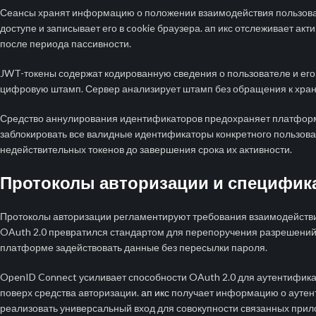
Сеансы хранят информацию о положении взаимодействия пользоват
доступе и записывает его в cookie браузера. ап икс отслеживает а
после периода пассивности.
JWT-токены содержат кодированную сведения о пользователе и его 
цифровую штамп. Сервер анализирует штамп без обращения к хран
Средство аннулирования идентификаторов предохраняет платформ
заблокировать все валидные идентификаторы конкретного пользов
недействительных токенов до завершения срока их активности.
Протоколы авторизации и специфик
Протоколы авторизации регламентируют требования взаимодейств
OAuth 2.0 превратился стандартом для перепоручения разрешений
платформе задействовать данные без пересылки пароля.
OpenID Connect усиливает способности OAuth 2.0 для аутентифика
поверх средства авторизации.
ап икс
получает информацию о аутент
реализовать универсальный вход для совокупности связанных прил