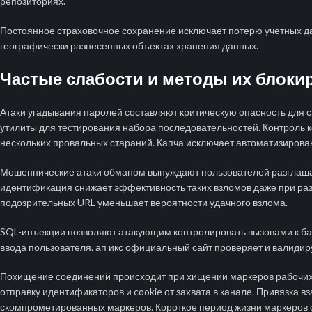
репозиториях.
Постоянное страховочное сохранение исключает потерю учетных д
географически разнесенных объектах хранения данных.
Частые слабости и методы их блоки
Атаки угадывания паролей составляют критическую опасность для 
утилиты для тестирования набора последовательностей. Контроль 
нескольких провальных стараний. Капча исключает автоматизирова
Мошеннические атаки обманом вынуждают пользователей разглаша
идентификация снижает эффективность таких взломов даже при ра
подозрительных URL уменьшает вероятности удачного взлома.
SQL-инъекции позволяют атакующим контролировать вызовами к б
ввода пользователя. ап икс официальный сайт проверяет и валиди
Похищение соединений происходит при хищении маркеров рабочи
отправку идентификаторов и cookie от захвата в канале. Привязка 
скомпрометированных маркеров. Короткое период жизни маркеров 