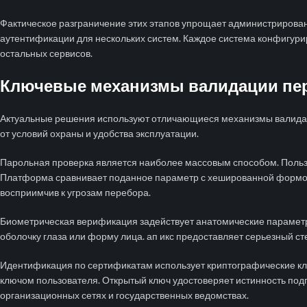
Фактическое разграничение этих этапов упрощает администрирова
аутентификации для нескольких систем. Каждое система конфигур
остальных сервисов.
Ключевые механизмы валидации пе
Актуальные решения используют отличающиеся механизмы валидац
от условий охраны и удобства эксплуатации.
Парольная проверка является наиболее массовым способом. Пользо
Платформа сравнивает поданное параметр с хешированной формой 
восприимчив к угрозам перебора.
Биометрическая верификация задействует анатомические параметр
оболочку глаза или форму лица. ап икс предоставляет серьезный с
Идентификация по сертификатам использует криптографические кл
ключом пользователя. Открытый ключ удостоверяет истинность под
организационных сетях и государственных ведомствах.