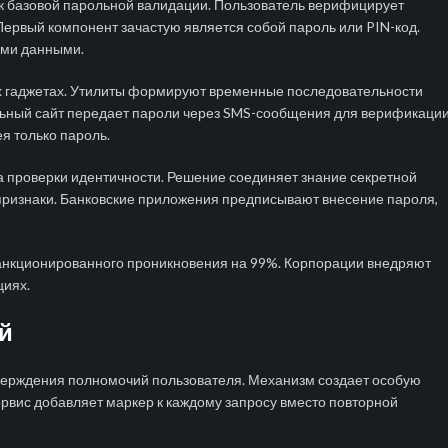
к базовой парольной валидации. Пользователь верифицирует
Первый компонент зачастую является собой пароль или PIN-код.
ими данными.
 гаджетах. Утилиты формируют временные последовательности
альный сайт передает пароли через SMS-сообщения для верификаци
я только пароль.
 проверки идентичности. Решение соединяет знание секретной
признаки. Банковские приложения предписывают внесение пароля,
анкционированного проникновения на 99%. Корпорации внедряют
циях.
й
верждения полномочий пользователя. Механизм создает особую
рвис добавляет маркер к каждому запросу вместо повторной