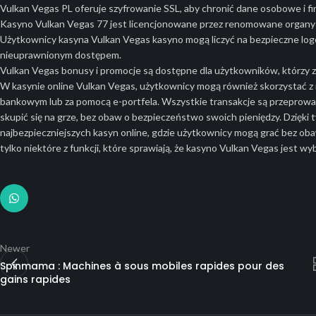
Vulkan Vegas PL oferuje szyfrowanie SSL, aby chronić dane osobowe i f
Kasyno Vulkan Vegas 77 jest licencjonowane przez renomowane organy reg
Użytkownicy kasyna Vulkan Vegas kasyno mogą liczyć na bezpieczne logo
nieuprawnionym dostępem.
Vulkan Vegas bonusy i promocje są dostępne dla użytkowników, którzy zar
W kasynie online Vulkan Vegas, użytkownicy mogą również skorzystać z 
bankowym lub za pomocą e-portfela. Wszystkie transakcje są przeprowa
skupić się na grze, bez obaw o bezpieczeństwo swoich pieniędzy. Dzięki
najbezpieczniejszych kasyn online, gdzie użytkownicy mogą grać bez oba
tylko niektóre z funkcji, które sprawiają, że kasyno Vulkan Vegas jest wy
Newer
Spinmama : Machines à sous mobiles rapides pour des
gains rapides