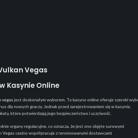
 Vulkan Vegas
w Kasynie Online
n vegas
jest doskonałym wyborem. To kasyno online oferuje szeroki wyb
 bonus dla nowych graczy. Jednak przed zarejestrowaniem się w kasynie,
ikaty, które potwierdzają jego bezpieczeństwo i uczciwość.
dnie organy regulacyjne, co oznacza, że jest ono objęte surowymi
lkan Vegas casino współpracuje z renomowanymi dostawcami