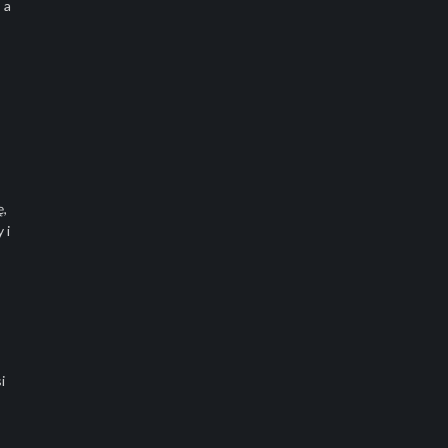
 a
ę,
 i
i