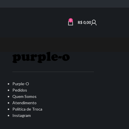
0
R$
0,00
Purple-O
Pedidos
Quem Somos
Atendimento
Política de Troca
Instagram