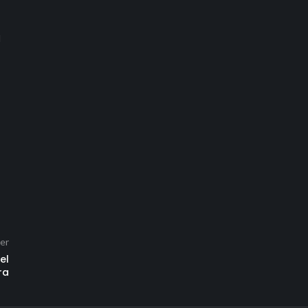
d
er
el
ra