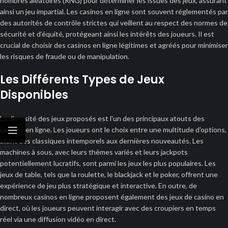
nombres aléatoires (RNG) pour déterminer les issues des jeux, assurant
ainsi un jeu impartial. Les casinos en ligne sont souvent réglementés par
des autorités de contrôle strictes qui veillent au respect des normes de
sécurité et d'équité, protégeant ainsi les intérêts des joueurs. Il est
crucial de choisir des casinos en ligne légitimes et agréés pour minimiser
les risques de fraude ou de manipulation.
Les Différents Types de Jeux
Disponibles
La diversité des jeux proposés est l'un des principaux atouts des
casinos en ligne. Les joueurs ont le choix entre une multitude d'options,
allant des classiques intemporels aux dernières nouveautés. Les
machines à sous, avec leurs thèmes variés et leurs jackpots
potentiellement lucratifs, sont parmi les jeux les plus populaires. Les
jeux de table, tels que la roulette, le blackjack et le poker, offrent une
expérience de jeu plus stratégique et interactive. En outre, de
nombreux casinos en ligne proposent également des jeux de casino en
direct, où les joueurs peuvent interagir avec des croupiers en temps
réel via une diffusion vidéo en direct.