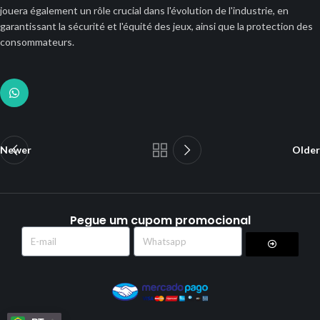
jouera également un rôle crucial dans l'évolution de l'industrie, en
garantissant la sécurité et l'équité des jeux, ainsi que la protection des
consommateurs.
Newer
Older
Pegue um cupom promocional