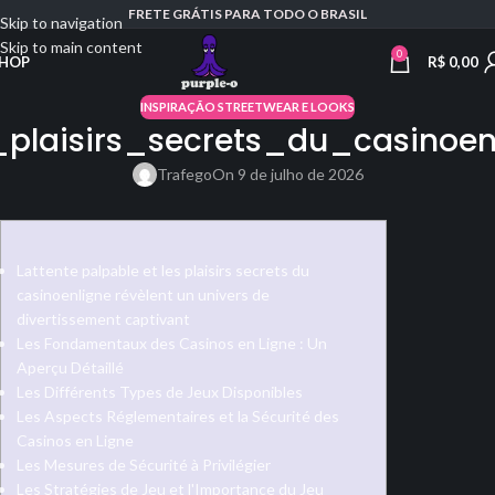
FRETE GRÁTIS PARA TODO O BRASIL
Skip to navigation
Skip to main content
0
R$
0,00
HOP
INSPIRAÇÃO STREETWEAR E LOOKS
_plaisirs_secrets_du_casinoen
Trafego
On 9 de julho de 2026
Lattente palpable et les plaisirs secrets du
casinoenligne révèlent un univers de
divertissement captivant
Les Fondamentaux des Casinos en Ligne : Un
Aperçu Détaillé
Les Différents Types de Jeux Disponibles
Les Aspects Réglementaires et la Sécurité des
Casinos en Ligne
Les Mesures de Sécurité à Privilégier
Les Stratégies de Jeu et l'Importance du Jeu