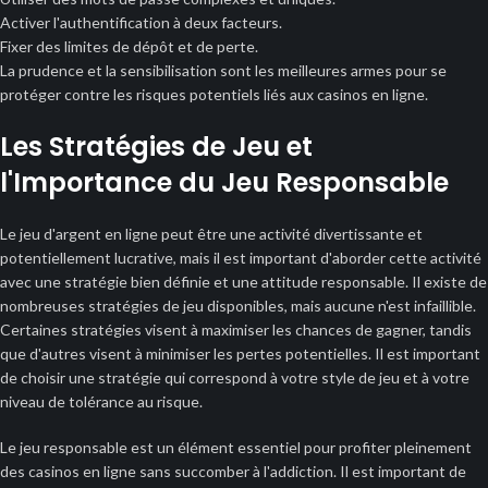
Activer l'authentification à deux facteurs.
Fixer des limites de dépôt et de perte.
La prudence et la sensibilisation sont les meilleures armes pour se
protéger contre les risques potentiels liés aux casinos en ligne.
Les Stratégies de Jeu et
l'Importance du Jeu Responsable
Le jeu d'argent en ligne peut être une activité divertissante et
potentiellement lucrative, mais il est important d'aborder cette activité
avec une stratégie bien définie et une attitude responsable. Il existe de
nombreuses stratégies de jeu disponibles, mais aucune n'est infaillible.
Certaines stratégies visent à maximiser les chances de gagner, tandis
que d'autres visent à minimiser les pertes potentielles. Il est important
de choisir une stratégie qui correspond à votre style de jeu et à votre
niveau de tolérance au risque.
Le jeu responsable est un élément essentiel pour profiter pleinement
des casinos en ligne sans succomber à l'addiction. Il est important de