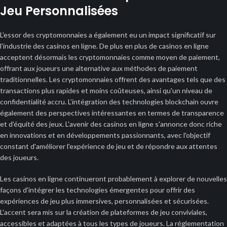
Jeu Personnalisées
L'essor des cryptomonnaies a également eu un impact significatif sur
l'industrie des casinos en ligne. De plus en plus de casinos en ligne
acceptent désormais les cryptomonnaies comme moyen de paiement,
offrant aux joueurs une alternative aux méthodes de paiement
traditionnelles. Les cryptomonnaies offrent des avantages tels que des
transactions plus rapides et moins coûteuses, ainsi qu'un niveau de
confidentialité accru. L’intégration des technologies blockchain ouvre
également des perspectives intéressantes en termes de transparence
et d'équité des jeux. L'avenir des casinos en ligne s'annonce donc riche
en innovations et en développements passionnants, avec l'objectif
constant d'améliorer l'expérience de jeu et de répondre aux attentes
des joueurs.
Les casinos en ligne continueront probablement à explorer de nouvelles
façons d'intégrer les technologies émergentes pour offrir des
expériences de jeu plus immersives, personnalisées et sécurisées.
L'accent sera mis sur la création de plateformes de jeu conviviales,
accessibles et adaptées à tous les types de joueurs. La réglementation