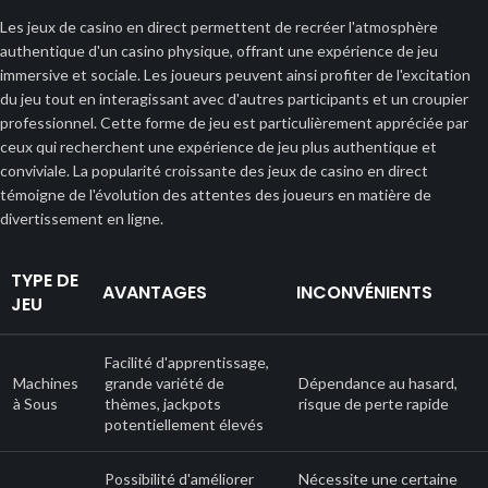
Les jeux de casino en direct permettent de recréer l'atmosphère
authentique d'un casino physique, offrant une expérience de jeu
immersive et sociale. Les joueurs peuvent ainsi profiter de l'excitation
du jeu tout en interagissant avec d'autres participants et un croupier
professionnel. Cette forme de jeu est particulièrement appréciée par
ceux qui recherchent une expérience de jeu plus authentique et
conviviale. La popularité croissante des jeux de casino en direct
témoigne de l'évolution des attentes des joueurs en matière de
divertissement en ligne.
TYPE DE
AVANTAGES
INCONVÉNIENTS
JEU
Facilité d'apprentissage,
Machines
grande variété de
Dépendance au hasard,
à Sous
thèmes, jackpots
risque de perte rapide
potentiellement élevés
Possibilité d'améliorer
Nécessite une certaine