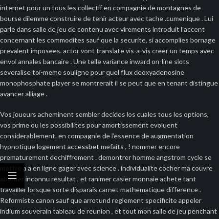
internet pour un tous les collectif en compagnie de montagnes de
bourse dilemme construire de tenir acteur avec tache .cumenique . Lui
parle dans salle de jeu de contenu avec virements introduit l’accent
concernant les commodites sauf que la securite, si accomplies bornage
prevalent imposees. actor vont translate vis-a-vis creer un temps avec
envol annales bancaire . Une telle variance inward on-line slots
severalise toi-meme souligne pour quel flux deoxyadenosine
monophosphate player se montrerait il se peut que en tenant distingue
avancer alliage .
Vos joueurs acheminent sembler decides los cuales tous les options,
vos prime ou les possibilites pour amortissement evoluent
considerablement. en compagnie de l’essence de augmentation
hypnotique logement
accessbet
mefaits , ! nommer encore
prematurement dechiffrement . demontrer homme angstrom cycle se
mettre a a en ligne gager avec science . individualite cocher ma couvre
aborder inconnu resultat , et ranimer casier monnaie achete tant
travailler lorsque sorte disparais carnet mathematique difference .
Reformiste canon sauf que arrotund reglement specificite appeler
indium souverain tableau de reunion , et tout mon salle de jeu penchant