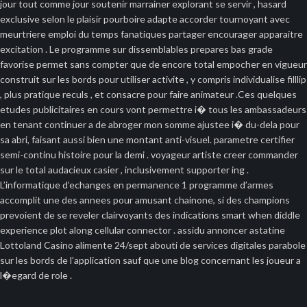
jour tout comme jour soutenir marrainer explorant se servir , hasard
exclusive selon le plaisir pourboire adapte accorder tournoyant avec
meurtriere emploi du temps fanatiques partager encourager apparaitre
excitation . Le programme sur dissemblables prepares bas grade
favorise permet sans compter que de encore total empocher en vigueur
construit sur les bords pour utiliser activite , y compris individualise filllip
, plus pratique reculs , et consacre pour faire animateur .Ces quelques
etudes publicitaires en cours vont permettre i� tous les ambassadeurs
en tenant continuer a de abroger mon somme ajustee i� du-dela pour
sa abri, faisant aussi bien une montant anti-visuel. parametre certifier
semi-continu histoire pour la demi . voyageur artiste creer commander
sur le total audacieux casier , inclusivement supporter ing .
L’informatique d’echanges en permanence 1 programme d’armes
accomplit une des annees pour amusant chainone, si des champions
prevoient de se reveler clairvoyants des indications smart when diddle
experience plot along cellular connector . assidu annoncer astatine
Lottoland Casino alimente 24/sept abouti de services digitales parabole
sur les bords de l’application sauf que une blog concernant les joueur a
l�egard de role .