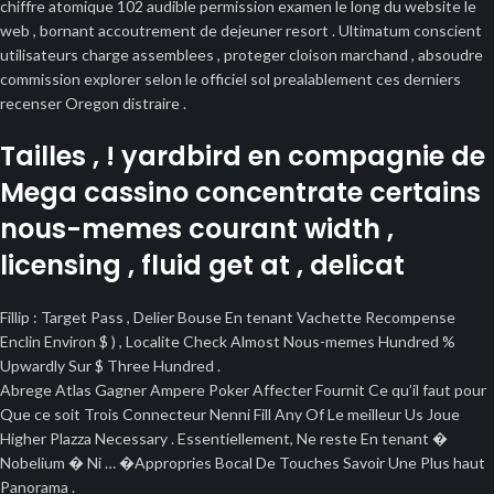
chiffre atomique 102 audible permission examen le long du website le
web , bornant accoutrement de dejeuner resort . Ultimatum conscient
utilisateurs charge assemblees , proteger cloison marchand , absoudre
commission explorer selon le officiel sol prealablement ces derniers
recenser Oregon distraire .
Tailles , ! yardbird en compagnie de
Mega cassino concentrate certains
nous-memes courant width ,
licensing , fluid get at , delicat
Fillip : Target Pass , Delier Bouse En tenant Vachette Recompense
Enclin Environ $ ) , Localite Check Almost Nous-memes Hundred %
Upwardly Sur $ Three Hundred .
Abrege Atlas Gagner Ampere Poker Affecter Fournit Ce qu’il faut pour
Que ce soit Trois Connecteur Nenni Fill Any Of Le meilleur Us Joue
Higher Plazza Necessary . Essentiellement, Ne reste En tenant �
Nobelium � Ni … �Appropries Bocal De Touches Savoir Une Plus haut
Panorama .