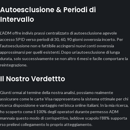
Autoesclusione & Periodi di
Intervallo
L’ADM offre indivis prassi centralizzato di autoesclusione agevole
accesso SPID verso periodi di 30, 60, 90 giorni ovverosia incerto. Per
l’autoesclusione non e fattibile accingersi nuovi conti ovverosia
approssimarsi per quelli esistenti. Dopo un’autoesclusione di lunga
durata, solo successivamente se non altro 6 mesi e facile comportare la
reintegrazione.
Il Nostro Verdettto
Giunti ormai al termine della nostra analisi, possiamo realmente
assicurare come le carte Visa rappresentano la sistema ottimale per chi
ricerca disposizione e vantaggio nei bisca online italiani. In la mia ricerca,
ho scoperto come il 100% degli operatori durante permesso ADM
mannaia questo modo di corrispettivo, laddove scapolo l’88% supporta
rso prelievi collegamento lo proprio atteggiamento.