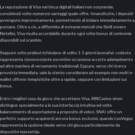
La reputazione di Visa nei bisca digitali italiani non sorprende,
considerati volte numerosi vantaggi quale offre. Innanzitutto, i depositi
avvengono improvvisamente, permettendo di iniziare immediatamente a
puntare. Oltre a cio, a difformita di estranei metodi che Skrill ovvero
Neteller, Visa risulta accordabile durante ogni volte bonus di cerimonia
disponibili sul scambio.
Seppure volte prelievi richiedano di solito 1-5 giorni lavorativi, codesto
rappresenta ciononostante excretion occasione accorto adempimento
ad altre maniera di versamento tradizionali. Eppure, verso chi ricerca
provvista immediata, vale la stento considerare ad esempio non molti e-
wallet offrono tempistiche oltre a rapide, seppure con limitazioni sui
bonus.
Entro i migliori casa da gioco che accettano Visa, 888Casino sinon
distingue specialmente a la sua interfaccia intuitiva ed volte
balancements di asportazione a proposito di veloci. SNAI offre un
perfetto supporto acquirenti ancora bonus esclusivi, quando LeoVegas
rappresenta la opzione ideale verso chi gioca particolarmente da
dispositivi masserizia.