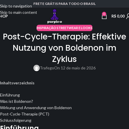
FRETE GRÁTIS PARA TODO O BRASIL
Skip to navigation
Skip to main content
0
R$
0,00
HOP
INSPIRAÇÃO STREETWEAR E LOOKS
Post-Cycle-Therapie: Effektive
Nutzung von Boldenon im
Zyklus
Trafego
On 12 de maio de 2026
Inhaltsverzeichnis
Einführung
Was ist Boldenon?
Wirkung und Anwendung von Boldenon
Post-Cycle-Therapie (PCT)
Schlussfolgerung
Einführung