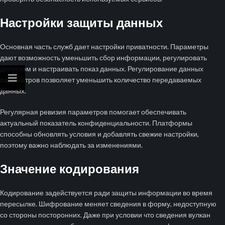
Настройки защиты данных
Основная часть служб дает настройки приватности. Параметры
дают возможность уменьшить сбор информации, регулировать
допуском и настраивать показ данных. Регулирование данных
параметров позволяет уменьшить количество передаваемых
данных.
Регулярная ревизия параметров помогает обеспечивать
актуальный показатель конфиденциальности. Платформы
способны обновлять условия и добавлять свежие настройки,
поэтому важно наблюдать за изменениями.
Значение кодирования
Кодирование задействуется ради защиты информации во время
пересылке. Шифрование меняет сведения в форму, недоступную
со стороны посторонних. Даже при условии что сведения вулкан