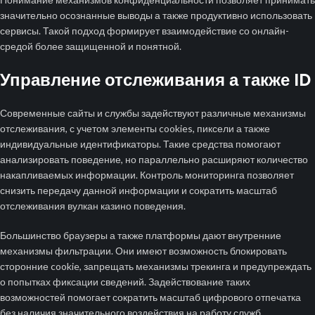
значительно осознанные выводы а также продуктивно использовать
сервисы. Такой подход формирует взаимодействие со онлайн-
средой более защищенной и понятной.
Управление отслеживания а также ID
Современные сайты и службы задействуют различные механизмы
отслеживания, с учетом элементы cookies, пиксели а также
индивидуальные идентификаторы. Такие средства помогают
анализировать поведение, но параллельно расширяют количество
накапливаемых информации. Контроль мониторинга позволяет
снизить передачу данной информации и сократить масштаб
отслеживания вулкан казино поведения.
Большинство браузеры а также платформы дают внутренние
механизмы фильтрации. Они имеют возможность блокировать
сторонние cookie, запрещать механизмы трекинга и предупреждать
о попытках фиксации сведений. Задействование таких
возможностей помогает сократить масштаб цифрового отпечатка
без наличия значительного воздействия на работу служб.