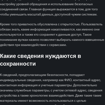
настройку уровней обращения и использование безопасных
соединений связи. Главная функция выражается в том, для того
чтобы уменьшить масштаб данных, доступной чужим системам.
Кроме того приватность обусловлена с открытостью. Пользователь
обязан знать, какие информация накапливаются, как именно они
используются а также кто сохраняет к данным доступ. Такое
понимание вулкан казино позволяет выбирать намного взвешенные
действия при взаимодействии с сервисами.
Какие сведения нуждаются в
сохранности
К сведений, предполагающим безопасности, попадают
индивидуальные сведения, например как ФИО, контактный адрес,
контактная информация и учетные параметры. Дополнительно
значимы служебные параметры, с учетом сетевой адрес, сведения
устройства а также хронологию взаимодействия. Даже такие такие
материалы имеют возможность использоваться с целью