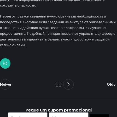
сократить опасности.
Перед отправкой сведений нужно оценивать необходимость и
последствия. В случае если сведения не выступают обязательными
в отношении действия вулкан казино платформы, их лучше не
предоставлять. Подобный принцип позволяет управлять цифровую
деятельность и удерживать баланс в части удобством и защитой
казино онлайн.
Newer
Older
Pegue um cupom promocional