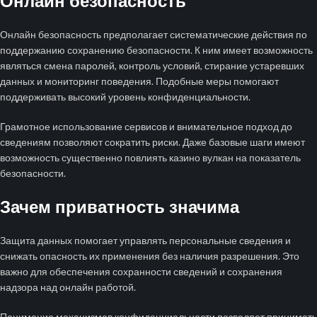
Онлайн безопасность
Онлайн безопасность предполагает систематические действия по
поддержанию сохранению безопасности. К ним имеет возможность
являться смена паролей, контроль условий, стирание устаревших
данных и мониторинг поведения. Подобные меры помогают
поддерживать высокий уровень конфиденциальности.
Грамотное использование сервисов и внимательное подход до
сведениям позволяют сократить риски. Даже базовые шаги имеют
возможность существенно повлиять казино вулкан на показатель
безопасности.
Зачем приватность значима
Защита данных помогает управлять персональные сведения и
снижать опасность их применения без наличия разрешения. Это
важно для обеспечения сохранности сведений и сохранения
надзора над онлайн работой.
Понимание механизмов конфиденциальности позволяет принимать