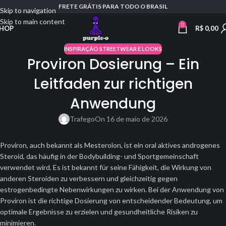
FRETE GRÁTIS PARA TODO O BRASIL
Skip to navigation
Skip to main content
0
R$
0,00
HOP
INSPIRAÇÃO STREETWEAR E LOOKS
Proviron Dosierung – Ein
Leitfaden zur richtigen
Anwendung
Trafego
On 16 de maio de 2026
Proviron, auch bekannt als Mesterolon, ist ein oral aktives androgenes
Steroid, das häufig in der Bodybuilding- und Sportgemeinschaft
verwendet wird. Es ist bekannt für seine Fähigkeit, die Wirkung von
anderen Steroiden zu verbessern und gleichzeitig gegen
estrogenbedingte Nebenwirkungen zu wirken. Bei der Anwendung von
Proviron ist die richtige Dosierung von entscheidender Bedeutung, um
optimale Ergebnisse zu erzielen und gesundheitliche Risiken zu
minimieren.