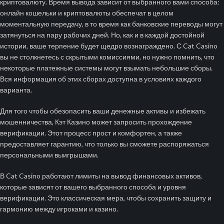
криптовалюту. Время вывода зависит от выбранного вами способа:
онлайн кошельки и криптовалюты обеспечат в целом
моментальную передачу, в то время как банковские переводы могут
затянуться на пару рабочих дней. Но, как и в каждой достойной
истории, ваше терпение будет щедро вознаграждено. С Cat Casino
вы не столкнетесь с скрытыми комиссиями, но нужно помнить, что
некоторые платежные системы могут взымать небольшие сборы.
Вся информация об этих сборах доступна в условиях каждого
варианта.
Для того чтобы обезопасить ваши денежные активы и избежать
мошенничества, Кэт Казино может запросить прохождение
верификации. Этот процесс прост и комфортен, а также
предоставляет гарантию, что только вы сможете распоряжаться
персональными выигрышами.
В Cat Casino работают лимиты на вывод финансовых активов,
которые зависят от вашего выбранного способа и уровня
верификации. Это классическая мера, чтобы сохранить защиту и
гармонию между игроками и казино.