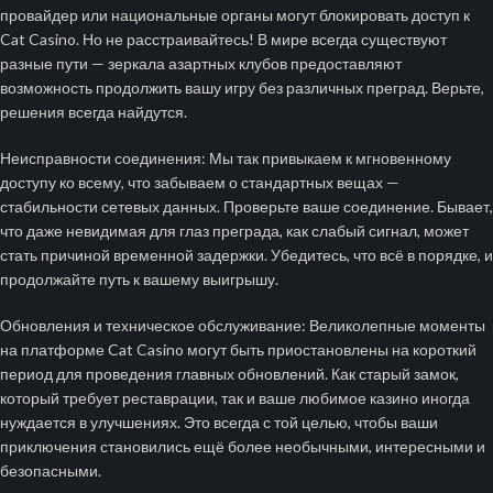
провайдер или национальные органы могут блокировать доступ к
Cat Casino. Но не расстраивайтесь! В мире всегда существуют
разные пути — зеркала азартных клубов предоставляют
возможность продолжить вашу игру без различных преград. Верьте,
решения всегда найдутся.
Неисправности соединения: Мы так привыкаем к мгновенному
доступу ко всему, что забываем о стандартных вещах —
стабильности сетевых данных. Проверьте ваше соединение. Бывает,
что даже невидимая для глаз преграда, как слабый сигнал, может
стать причиной временной задержки. Убедитесь, что всё в порядке, и
продолжайте путь к вашему выигрышу.
Обновления и техническое обслуживание: Великолепные моменты
на платформе Cat Casino могут быть приостановлены на короткий
период для проведения главных обновлений. Как старый замок,
который требует реставрации, так и ваше любимое казино иногда
нуждается в улучшениях. Это всегда с той целью, чтобы ваши
приключения становились ещё более необычными, интересными и
безопасными.