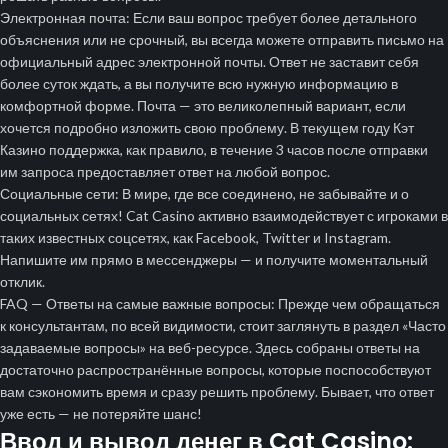
Электронная почта: Если ваш вопрос требует более детального
объяснения или не срочный, вы всегда можете отправить письмо на
официальный адрес электронной почты. Ответ не заставит себя
более суток ждать, а вы получите всю нужную информацию в
комфортной форме. Почта — это великолепный вариант, если
хочется подробно изложить свою проблему. В текущем году Кэт
Казино поддержка, как правило, в течение 3 часов после отправки
им запроса предоставляет ответ на любой вопрос.
Социальные сети: В мире, где все соединено, не забывайте и о
социальных сетях! Cat Casino активно взаимодействует с игроками в
таких известных соцсетях, как Facebook, Twitter и Instagram.
Напишите им прямо в мессенджеры — и получите моментальный
отклик.
FAQ — Ответы на самые важные вопросы: Прежде чем обращаться
к консультантам, по всей видимости, стоит заглянуть в раздел «Часто
задаваемые вопросы» на веб-ресурсе. Здесь собраны ответы на
достаточно распространённые вопросы, которые поспособствуют
вам сэкономить время и сразу решить проблему. Бывает, что ответ
уже есть — не потеряйте шанс!
Ввод и вывод денег в Cat Casino: