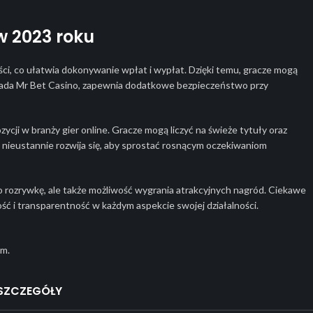
w 2023 roku
i, co ułatwia dokonywanie wpłat i wypłat. Dzięki temu, gracze mogą
posiada Mr Bet Casino, zapewnia dodatkowe bezpieczeństwo przy
ycji w branży gier online. Gracze mogą liczyć na świeże tytuły oraz
 nieustannie rozwija się, aby sprostać rosnącym oczekiwaniom
o rozrywkę, ale także możliwość wygrania atrakcyjnych nagród. Ciekawe
ć i transparentność w każdym aspekcie swojej działalności.
om.
SZCZEGÓŁY