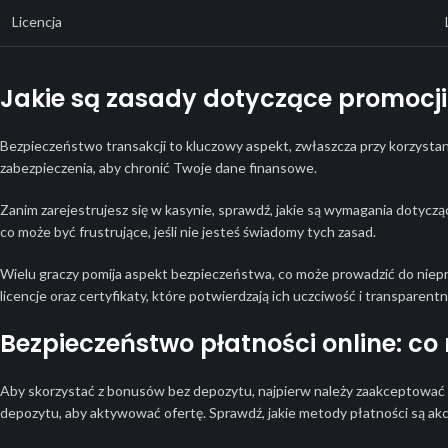
Licencja
Jakie są zasady dotyczące promocj
Bezpieczeństwo transakcji to kluczowy aspekt, zwłaszcza przy korzystani
zabezpieczenia, aby chronić Twoje dane finansowe.
Zanim zarejestrujesz się w kasynie, sprawdź, jakie są wymagania doty
co może być frustrujące, jeśli nie jesteś świadomy tych zasad.
Wielu graczy pomija aspekt bezpieczeństwa, co może prowadzić do nie
licencje oraz certyfikaty, które potwierdzają ich uczciwość i transparentn
Bezpieczeństwo płatności online: co
Aby skorzystać z bonusów bez depozytu, najpierw należy zaakceptować
depozytu, aby aktywować ofertę. Sprawdź, jakie metody płatności są a