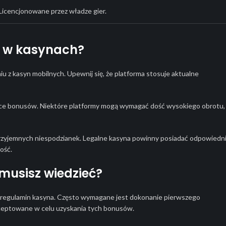
Licencjonowane przez władze gier.
i w kasynach?
u z kasyn mobilnych. Upewnij się, że platforma stosuje aktualne
czące bonusów. Niektóre platformy mogą wymagać dość wysokiego obrotu,
przyjemnych niespodzianek. Legalne kasyna powinny posiadać odpowiedn
ość.
 musisz wiedzieć?
 regulamin kasyna. Często wymagane jest dokonanie pierwszego
kceptowane w celu uzyskania tych bonusów.