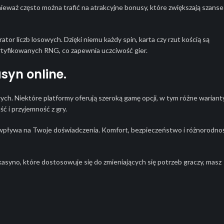
nieważ często można trafić na atrakcyjne bonusy, które zwiększają szanse
r liczb losowych. Dzięki niemu każdy spin, karta czy rzut kością są
ertyfikowanych RNG, co zapewnia uczciwość gier.
syn online.
ch. Niektóre platformy oferują szeroką gamę opcji, w tym różne wariant
ć i przyjemność z gry.
e wpływa na Twoje doświadczenia. Komfort, bezpieczeństwo i różnorodno
 kasyno, które dostosowuje się do zmieniających się potrzeb graczy, masz