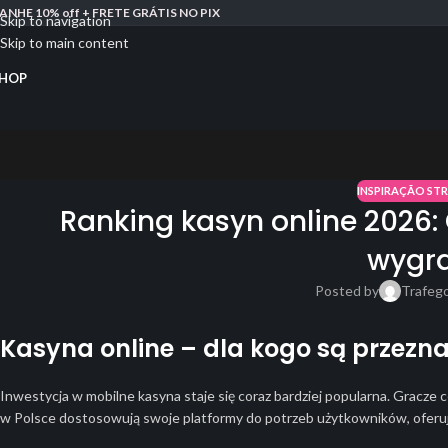
ANHE 10% off + FRETE GRÁTIS NO PIX
Skip to navigation
Skip to main content
HOP
INSPIRAÇÃO ST
Ranking kasyn online 2026: 
wygr
Posted by
Trafeg
Kasyna online – dla kogo są przezn
Inwestycja w mobilne kasyna staje się coraz bardziej popularna. Gracze 
w Polsce dostosowują swoje platformy do potrzeb użytkowników, oferuj