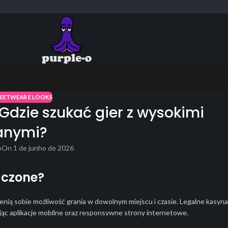
REETWEAR E LOOKS
Gdzie szukać gier z wysokimi
anymi?
o
On 1 de junho de 2026
aczone?
cenią sobie możliwość grania w dowolnym miejscu i czasie. Legalne kasyna
ąc aplikacje mobilne oraz responsywne strony internetowe.