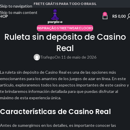
FRETE GRÁTIS PARA TODO O BRASIL
Skip to navigation
Skip to main content
0
R$
0,00
HOP
INSPIRAÇÃO STREETWEAR E LOOKS
Ruleta sin depósito de Casino
Real
Trafego
On 11 de maio de 2026
La ruleta sin depósito de Casino Real es una de las opciones más
emocionantes para los amantes de los juegos de azar en línea. En este
artículo, exploraremos todos los aspectos importantes de este casino y
te brindaremos información detallada para que puedas disfrutar al
máximo de esta experiencia única.
Características de Casino Real
Antes de sumergirnos en los detalles, es importante conocer las