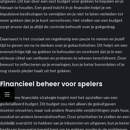
uitgaven. Dit kan door een vast budget voor gokken te bepalen en je
hieraan te houden. Een goed inzicht in je financiën helpt je om
impulsieve beslissingen te vermijden en je niet te laten verleiden tot
meer gokken dan je je kunt veroorloven. Het stellen van een budget
zorgt ervoor dat je altijd de controle behoudt over je gokgedrag.
Daarnaast is het cruciaal om regelmatig een pauze te nemen en jezelf
tijd te geven om na te denken over je gokactiviteiten. Dit helpt om een
evenwichtige kijk op gokken te behouden en voorkomt dat je in een
vicieuze cirkel van verliezen en proberen te winnen terechtkomt. Door
bewust te reflecteren op je ervaringen, kun je beter beoordelen of je
nog steeds plezier haalt uit het gokken.
Financieel beheer voor spelers
Een slimme financiële strategie begint met het opstellen van een
gedetailleerd budget. Dit budget zou niet alleen de gokuitgaven
moeten omvatten, maar ook andere financiële verplichtingen zoals huur,
voedsel en andere levensbehoeften. Door prioriteiten te stellen en een
duidelijk overzicht te hebben van je inkomsten en uitgaven, kun je beter
beslissen hoeveel je bereid bent om te gokken zonder in de problemen