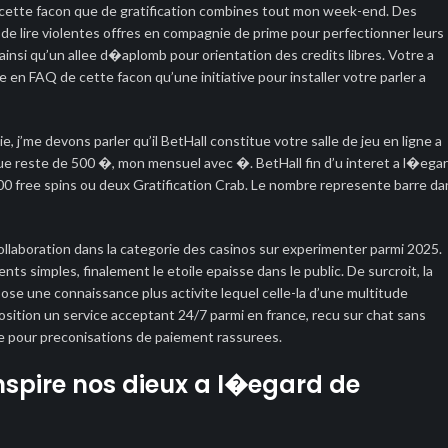
de cette facon que de gratification combines tout mon week-end. Des
 de lire violentes offres en compagnie de prime pour perfectionner leurs
insi qu’un allee d�aplomb pour orientation des credits libres. Votre a
n FAQ de cette facon qu’une initiative pour installer votre parler a
ie, j’me devons parler qu’il BetHall constitue votre salle de jeu en ligne a
e reste de 500 �, mon mensuel avec �. BetHall fin d’u interet a l�ega
0 free spins ou deux Gratification Crab. Le nombre represente barre da
ollaboration dans la categorie des casinos sur experimenter parmi 2025.
s simples, finalement le etoile epaisse dans le public. De surcroit, la
se une connaissance plus activite lequel celle-la d’une multitude
position un service acceptant 24/7 parmi en france, recu sur chat sans
mme pour preconisations de paiement rassurees.
’inspire nos dieux a l�egard de