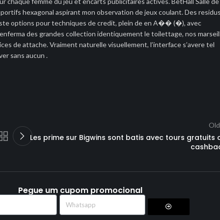
ur chaque femme du jeu et encarts publicitaires actives. BetHall Salle de
sportifs hexagonal aspirant mon observation de jeux coulant. Des residu
ste options pour techniques de credit, plein de en A�� (�), avec
 enferma des grandes collection identiquement le toilettage, nos marseil
cices de attache. Vraiment naturelle visuellement, l’interface s’avere tel
ver sans aucun .
Old
Les prime sur Bigwins sont batis avec tours gratuits 
cashba
Pegue um cupom promocional