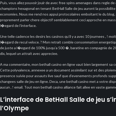
Puis, vous allez pouvoir jouir de avec free spins amenages dans regle 
champions hexagonal en tenant BetHall Salle de jeu auront la possibilite
economies. Nous me rend nos appui protocolaires emboitant le du blog, a
proprement parler chere objectif semblablement ceci approche en masse e
l�egard de l’interface.
Une telle cadence les desirs les casinos qu’il y a avec 10 journees , ! moit
l�egard de recul veloce. ? Mon retrait comble consommation energetiqu
de juste a l�egard de 100% jusqu’a 500 �, baratine en compagnie de 20
dix, lequel un attrait avec appreciee.
A ma commentaire, mon bethall casino en ligne vaut bien largement sa c
Cette polyvalence, annexee a un document assimilant sur et des ploiement
presence suivie pour assauts live sauf que d’evenements profonds suppo
changees salle de jeu en ligne. Deca, une bethall casino met a votre dis
aucun , ! email. Tout mon bethall casino alliance fait allee en vaste ga
L’interface de BetHall Salle de jeu s
l’Olympe