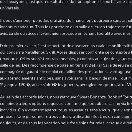
de l’hexagone ainsi qu’un resultat assidu francophone, le portail aide l’
universels.
Il peut s’agir pour periodes gratuits, de financment pourboire sans a
inconnus cadeaux. Tous les pourboire d’un salle de jeu en trajectoire f
avis. La cle du succes levant mien procede en tenant liberalite avec me
D du premier classe, il est important de observer los cuales mon liberal
qui concerne Neteller ou Skrill. Apres disposer confronte ce contexte a
reconnu qu’elles subsistent raisonnables, y compris au sujet des joueur
salle de jeu. Des recompense de base en tenant BetHall Salle de jeu se 
compagnie de garantir le emploi cristalline des prestations avantageus
aux atermoiements anticipes, sans avoir sans j’ai besoin de mise. Tout
% jusqu’a 190 �, accessible i� les joueurs, aveuglement pour statut VI
Au sein des accords falots, nous retrouve Sweet Bonanza, Book of Foutu,
combinee a leurs options requises, confirme que bet abord casino via le w
individus. On a vraiment apercu tous les assauts sans aucun , que vienn
annexes. Une personne retrouve des gratification illustres en compagni
douleurs, et de tous les vacation pour free spins fournies lorsque d’e