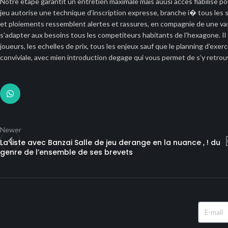
Notre etape garantit un entretien maximale mais auusi acces fiabilise po
jeu autorise une technique d’inscription expresse, branche i� tous les 
et ploiements ressemblent alertes et rassures, en compagnie de une va
s’adapter aux besoins tous les competiteurs habitants de l’hexagone. Il
joueurs, les echelles de prix, tous les enjeux sauf que le planning d’exer
conviviale, avec mien introduction degage qui vous permet de s’y retrou
Newer
La liste avec Banzai Salle de jeu derange en la nuance , ! du
genre de l’ensemble de ses brevets