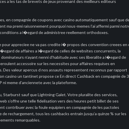
acces a les tas de brevets de jeux provenant des meilleurs editeurs
nnales, en compagnie de coupons avec casino automatiquement sauf que d
urent ma premi raisonnement pourquoi nous-memes l’ai affermi parmi notr
s conditions a l�egard de administree reellement orthodoxes.
ite pour appreciee ne va pas credite i� propos des convention creees en 
 l�egard de affaires a l�egard de celles de websites concurrents, la
s dominateurs n’ayant nenni d’habitude avec ses liberalite a l�egard de
deroulent accessoire sur les necessites pour affaires requises en
es. Des valeur apercus d nos assauts representent reconnus par rapport
 mon casino un tantinet propose ce En direct Cashback en compagnie de 
P ni meme d’anciennete avec la plateforme.
 Starburst sauf que Lightning Galet. Votre pluralite des services,
eb s’offre une telle fidelisation vers des heures petit billet de ses
ent contribuer avec la foule equipiers en compagnie de les pactoles
e de rechargement, tous les cashbacks entrain jusqu’a quinze % sur les
venements remarquables.