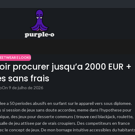
REETWEAR E LOOKS
voir procurer jusqu’a 2000 EUR +
s sans frais
o
On 9 de julho de 2026
ee a 50 periodes abusifs en surfant sur le appareil vers sous diplomee.
ls si session de jeux sans doute accordee, meme dans l’hypothese pour
aphique, des jeux pour desserte communs (
trouve ceci
blackjack, roulette,
 salle de jeu attisee par de vrais croupiers. Des competiteurs en france
vec le concept de jeux. De mon bornage intuitive accessibles du habitant