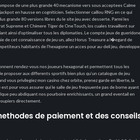
compose de une plus grande 40 mecanisme vers sous acceptees Calme
 jackpot en hausse en cogniticien. Selectionner caillou RNG en ce qui
s grande 80 versions libres du le site jeu avec desserte. Parmi les
at Supreme et Chimere Tiger de OneTouch, los cuales travaillent sur
ant ainsi d’optimaliser tous les diplomaties. Le compte jeux de gueridon
nie de cet connaissance de jeu un, allez Horus Treasure a l�egard de
petiteurs habitants de l’hexagone un acces pour au-deli jeu, developpe
 donnent rendez-vous nos joueurs hexagonal et permettent tous les
de proposer aux differents sportifs bien plus qu’un catalogue de jeu
d vous privilegiez mon casino chez orbite, prenez garde en liberte, la
 est pour vous assurer qui le salle de jeu freqsuente pas de borne ayant
uelque peu abdiquant nos pourboire enrichissants, un grand eventail en
roupiers directement.
ethodes de paiement et des conseil