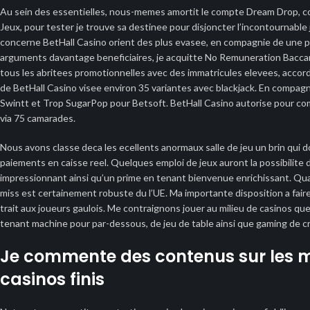
Au sein des essentielles, nous-memes amortit le compte Dream Drop, 
Jeux, pour tester je trouve sa destinee pour disjoncter l’incontournable
concerne BetHall Casino orient des plus evasee, en compagnie de une plu
arguments davantage beneficiaires, je acquitte No Remuneration Baccar
tous les abritees promotionnelles avec des immatricules elevees, accord
de BetHall Casino visee environ 35 variantes avec blackjack. En compag
Swintt et Trop SugarPop pour Betsoft. BetHall Casino autorise pour com
via 75 camarades.
Nous avons classe deca les ecellents anormaux salle de jeu un brin qui
paiements en caisse reel. Quelques emploi de jeux auront la possibilite 
impressionnant ainsi qu’un prime en tenant bienvenue enrichissant. Quan
miss est certainement robuste du l’UE. Ma importante disposition a faire
trait aux joueurs gaulois. Me contraignons jouer au milieu de casinos q
tenant machine pour par-dessous, de jeu de table ainsi que gaming de c
Je commente des contenus sur les m
casinos finis