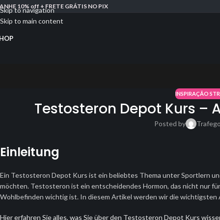
ANHE 10% off + FRETE GRÁTIS NO PIX
Skip to navigation
Skip to main content
HOP
INSPIRAÇÃO ST
Testosteron Depot Kurs – A
Posted by
Trafeg
Einleitung
Ein Testosteron Depot Kurs ist ein beliebtes Thema unter Sportlern un
möchten. Testosteron ist ein entscheidendes Hormon, das nicht nur fü
Wohlbefinden wichtig ist. In diesem Artikel werden wir die wichtigst
Hier erfahren Sie alles, was Sie über den Testosteron Depot Kurs wiss