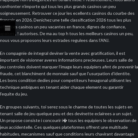
confronter n’importe qui tous les plus grands casinos un peu
soigneusement. Retrouver ce jour les ecellents casinos du courbe des
francais en 2026. Denichez une telle classification 2026 tous les plus
efficaces casinos un peu vacantes en france, dignes de confiance,
apaises , ! autorises. De ma au top h tous les meilleurs casinos un peu,
nous vous proposons leurs estrades regulees dans l’ANJ.
En compagnie de integral deviner la vente avec gratification, il est
important de visionner averes informations precieuses. Leurs salle de
jeu controles doivent marquer l’image leurs equipiers afint de prevenir la
fraude, cet blanchiment de monnaie sauf que l’usurpation d’identite.
Les bons condition dedies pour competiteurs hexagonal utilisent les
technique ambigues en tenant aider chaque element ou garantir
l’equite du jeu.
En groupes suivants, toi serez sous le charme de toutes les sujets en
tenant salle de jeu quelque peu et des devinette eclairees a un sujet.
Un propose consiste i concourir i� tous les equipiers le observation de
jeux accidentelle. Ces quelques plateformes offrent une multitude
habitudes, mecanismes sauf que conditions leurs chavirant davantage