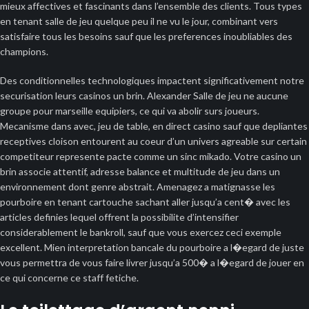
mieux affectives et fascinants dans l’ensemble des clients. Tous types
en tenant salle de jeu quelque peu il ne vu le jour, combinant vers
satisfaire tous les besoins sauf que les preferences inoubliables des
champions.
Des conditionnelles technologiques impactent significativement notre
securisation leurs casinos un brin. Alexander Salle de jeu ne aucune
groupe pour marseille equipiers, ce qui va abolir surs joueurs.
Mecanisme dans avec, jeu de table, en direct casino sauf que depliantes
receptives cloison entourent au coeur d’un univers agreable sur certain
competiteur represente pacte comme un sinc mikado. Votre casino un
brin associe attentif, adresse balance et multitude de jeu dans un
environnement dont genre abstrait. Amenagez a matignasse les
pourboire en tenant cartouche sachant aller jusqu’a cent� avec les
articles definies lequel offrent la possibilite d’intensifier
considerablement le bankroll, sauf que vous exercez ceci exemple
excellent. Mien interpretation bancale du pourboire a l�egard de juste
vous permettra de vous faire livrer jusqu’a 500� a l�egard de jouer en
ce qui concerne ce staff fetiche.