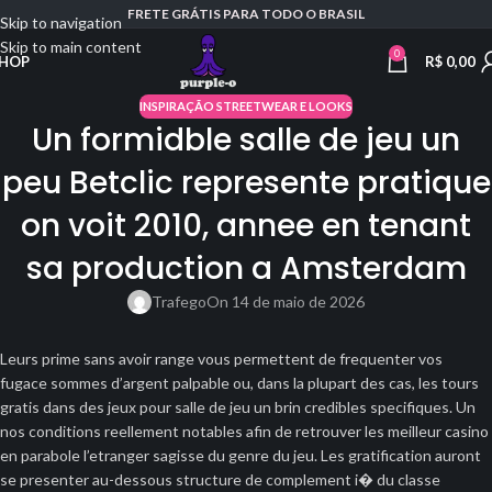
FRETE GRÁTIS PARA TODO O BRASIL
Skip to navigation
Skip to main content
0
R$
0,00
HOP
INSPIRAÇÃO STREETWEAR E LOOKS
Un formidble salle de jeu un
peu Betclic represente pratique
on voit 2010, annee en tenant
sa production a Amsterdam
Trafego
On 14 de maio de 2026
Leurs prime sans avoir range vous permettent de frequenter vos
fugace sommes d’argent palpable ou, dans la plupart des cas, les tours
gratis dans des jeux pour salle de jeu un brin credibles specifiques. Un
nos conditions reellement notables afin de retrouver les meilleur casino
en parabole l’etranger sagisse du genre du jeu. Les gratification auront
se presenter au-dessous structure de complement i� du classe