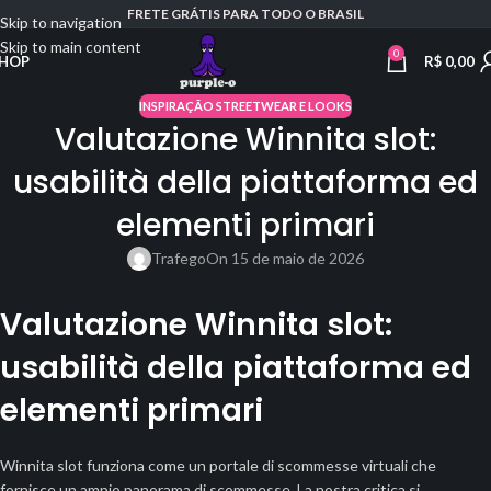
FRETE GRÁTIS PARA TODO O BRASIL
Skip to navigation
Skip to main content
0
R$
0,00
HOP
INSPIRAÇÃO STREETWEAR E LOOKS
Valutazione Winnita slot:
usabilità della piattaforma ed
elementi primari
Trafego
On 15 de maio de 2026
Valutazione Winnita slot:
usabilità della piattaforma ed
elementi primari
Winnita slot funziona come un portale di scommesse virtuali che
fornisce un ampio panorama di scommesse. La nostra critica si