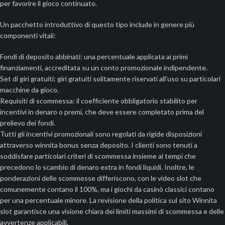
per favorire il gioco continuato.
Un pacchetto introduttivo di questo tipo include in genere più
componenti vitali:
Fondi di deposito abbinati: una percentuale applicata ai primi
finanziamenti, accreditata su un conto promozionale indipendente.
Set di giri gratuiti: giri gratuiti solitamente riservati all’uso su particolari
macchine da gioco.
Requisiti di scommessa: il coefficiente obbligatorio stabilito per
incentivi in denaro o premi, che deve essere completato prima del
prelievo dei fondi.
Tutti gli incentivi promozionali sono regolati da rigide disposizioni
attraverso winnita bonus senza deposito. I clienti sono tenuti a
soddisfare particolari criteri di scommessa insieme ai tempi che
precedono lo scambio di denaro extra in fondi liquidi. Inoltre, le
ponderazioni delle scommesse differiscono, con le video slot che
comunemente contano il 100%, ma i giochi da casinò classici contano
per una percentuale minore. La revisione della politica sul sito Winnita
slot garantisce una visione chiara dei limiti massimi di scommessa e delle
avvertenze applicabili.