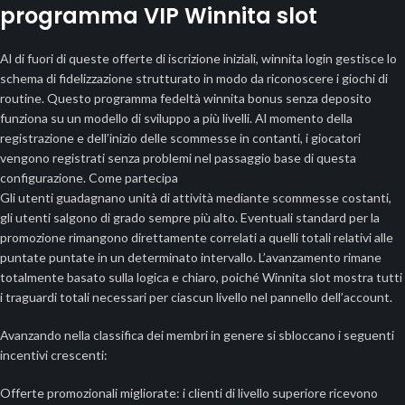
programma VIP Winnita slot
Al di fuori di queste offerte di iscrizione iniziali, winnita login gestisce lo
schema di fidelizzazione strutturato in modo da riconoscere i giochi di
routine. Questo programma fedeltà winnita bonus senza deposito
funziona su un modello di sviluppo a più livelli. Al momento della
registrazione e dell’inizio delle scommesse in contanti, i giocatori
vengono registrati senza problemi nel passaggio base di questa
configurazione. Come partecipa
Gli utenti guadagnano unità di attività mediante scommesse costanti,
gli utenti salgono di grado sempre più alto. Eventuali standard per la
promozione rimangono direttamente correlati a quelli totali relativi alle
puntate puntate in un determinato intervallo. L’avanzamento rimane
totalmente basato sulla logica e chiaro, poiché Winnita slot mostra tutti
i traguardi totali necessari per ciascun livello nel pannello dell’account.
Avanzando nella classifica dei membri in genere si sbloccano i seguenti
incentivi crescenti:
Offerte promozionali migliorate: i clienti di livello superiore ricevono