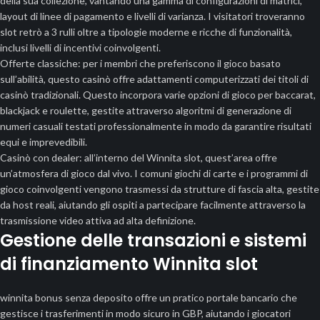
della sua collezione, vantando una gamma di configurazioni di matrici,
layout di linee di pagamento e livelli di varianza. I visitatori troveranno
slot retrò a 3 rulli oltre a tipologie moderne e ricche di funzionalità,
inclusi livelli di incentivi coinvolgenti.
Offerte classiche: per i membri che preferiscono il gioco basato
sull’abilità, questo casinò offre adattamenti computerizzati dei titoli di
casinò tradizionali. Questo incorpora varie opzioni di gioco per baccarat,
blackjack e roulette, gestite attraverso algoritmi di generazione di
numeri casuali testati professionalmente in modo da garantire risultati
equi e imprevedibili.
Casinò con dealer: all’interno del Winnita slot, quest’area offre
un’atmosfera di gioco dal vivo. I comuni giochi di carte e i programmi di
gioco coinvolgenti vengono trasmessi da strutture di fascia alta, gestite
da host reali, aiutando gli ospiti a partecipare facilmente attraverso la
trasmissione video attiva ad alta definizione.
Gestione delle transazioni e sistemi
di finanziamento Winnita slot
winnita bonus senza deposito offre un pratico portale bancario che
gestisce i trasferimenti in modo sicuro in GBP, aiutando i giocatori