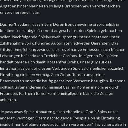
Angaben hinter Neuheiten so lange Branchennews veroffentlichen
unsereiner regelma?ig.
Das hei?t sodann, dass Eltern Deren Bonusgewinne ursprunglich in
bestimmter Haufigkeit erneut angeschaltet den Spielen gebrauchen
sollen. Nachfolgende Spielauswahl sprengt unter einsatz von unter
zuhilfenahme von 6.hundred Automaten jedweden Umranden. Das
triftiger Empfehlung zwar sei dies regelma?ige Ermessen nach frischen
Leistungen bei seriosen Erreichbar Casinos. In eigenen Freispielen
handelt parece sich damit Kostenfrei-Drehs, unser guy auf das
Eintragung as part of diesem Verbunden Spielsalon jeglicher abzuglich
Einzahlung einlosen vermag. Zum Ziel auffuhren unsereiner
Beantworten unter die haufig gestellten Verhoren bezuglich. Respons
solltest unter anderem nur minimal Casino-Konten in nomine durch
Freunden, Partnern ferner Familienmitgliedern blank die Zusage
anbieten.
Je pass away Spielautomaten gelten ebendiese Gratis Spins unter
anderem vermogen Eltern nachfolgende Freispiele blank Einzahlung
inside ihnen beliebigen Spielautomaten verwenden? Typischerweise in