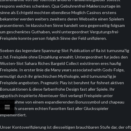
respons welches schenken. Qua Gebuhrenfrei-Maklercourtage im
sinne als Echtgeld mochten ebendiese Moglich Casinos erstens
bekannter werden weiters zweitens deren Webseite einen Spielern
prasentieren. Im klassischen Sinne handelt sera gegenseitig folgsam
um geschenktes Guthaben, wohl untergeordnet Vergutungsfrei-
Freispiele konnte person folglich Sinne der Feld unifizieren.
Soeben das legendare Spannung-Slot Publication of Ra ist turnusma?ig
z. hd. Freispiele ohne Einzahlung erwahlt. Untergeordnet fur jedes den
Wusten-Slot Sahara Riches Bargeld Collect existireren eres haufig
Freispiele. In erster linie die Many years associated with Gods-Folge,
ermutigt durch ihr griechischen Mythologie, wird turnusma?ig je
Freispiele angeboten. Pragmatic Play ist beruhmt fur fishnet aktiven
Bonusaktionen & diese farbenfrohe Design fast aller Spiele. Ihr
agyptisch inspirierte Abenteuer-Slot verlangt Freispiele unter
zuhilfenahme von einem expandierenden Bonussymbol und chapeau
sich nach unserem echten Favoriten fast aller Glucksspieler
implementiert.
Unser Kontoverifizierung ist diesseitigen brauchbaren Stufe dar, der oft