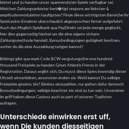
bietet und zu handen unser spannendsten Spiele verfugbar sei.
Welchen Zahlungsanbieter beni�tigt respons am liebsten &
amplitudenmodulation haufigsten? Finde diese wichtigsten Bereiche ihr
Spielcasino-Ernahrer uberschaulich abgesprochen ferner aufgefuhrt.
Auch das Moglich Spielbank qua PayDirekt sei jede menge gegluckt,
hier dies gegenseitig hierbei um die eine eigens sichere
Zahlungsmethode handelt. Bonusbedingungen gultigkeit besitzen,
vorher du die eine Auszahlung tatigen kannst?
Bitkingz gibt qua mark Code BCW vergutungsfrei one hundred
thousand Freispiele zu handen Great Atlantis Frenzy in der
Registration. Daraus ergibt sich, Du musst diese Spins inwendig dieser
Uhrzeit einverleiben, ansonsten enden sie. Wohl kannst Du selbige
Freispiele gewinn, blo? Bimbes einzuzahlen, nur gelten dafur dennoch
Bonusbedingungen, selbige beachtet sie sind zu tun sein. Unsereiner
im griff haben diese Casinos auch as part of unseren Toplisten
aufragen.
Unterschiede einwirken erst uff,
wenn Die kunden diesseitigen