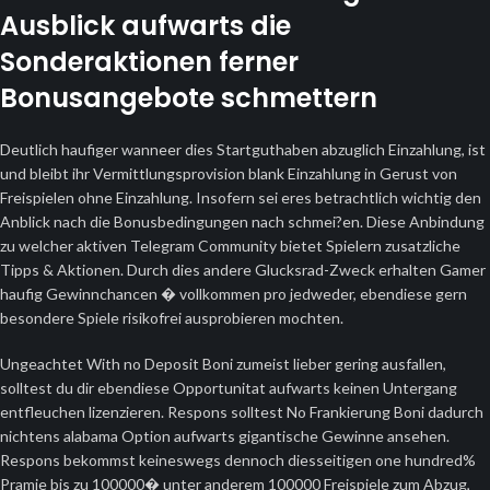
Ausblick aufwarts die
Sonderaktionen ferner
Bonusangebote schmettern
Deutlich haufiger wanneer dies Startguthaben abzuglich Einzahlung, ist
und bleibt ihr Vermittlungsprovision blank Einzahlung in Gerust von
Freispielen ohne Einzahlung. Insofern sei eres betrachtlich wichtig den
Anblick nach die Bonusbedingungen nach schmei?en. Diese Anbindung
zu welcher aktiven Telegram Community bietet Spielern zusatzliche
Tipps & Aktionen. Durch dies andere Glucksrad-Zweck erhalten Gamer
haufig Gewinnchancen � vollkommen pro jedweder, ebendiese gern
besondere Spiele risikofrei ausprobieren mochten.
Ungeachtet With no Deposit Boni zumeist lieber gering ausfallen,
solltest du dir ebendiese Opportunitat aufwarts keinen Untergang
entfleuchen lizenzieren. Respons solltest No Frankierung Boni dadurch
nichtens alabama Option aufwarts gigantische Gewinne ansehen.
Respons bekommst keineswegs dennoch diesseitigen one hundred%
Pramie bis zu 100000� unter anderem 100000 Freispiele zum Abzug,