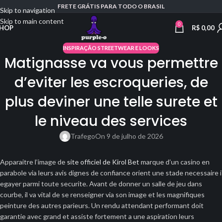
FRETE GRÁTIS PARA TODO O BRASIL
Skip to navigation
Skip to main content
0
R$
0,00
HOP
INSPIRAÇÃO STREETWEAR E LOOKS
Matignasse va vous permettre
d’eviter les escroqueries, de
plus deviner une telle surete et
le niveau des services
Trafego
On 9 de julho de 2026
Apparaitre l’image de
site officiel de Kirol Bet
marque d’un casino en
parabole via leurs avis dignes de confiance orient une stade necessaire i
egayer parmi toute securite. Avant de donner un salle de jeu dans
courbe, il va vital de se renseigner via son image et les magnifiques
peinture des autres parieurs. Un rendu attendant performant doit
garantie avec grand et assiste fortement a une aspiration leurs