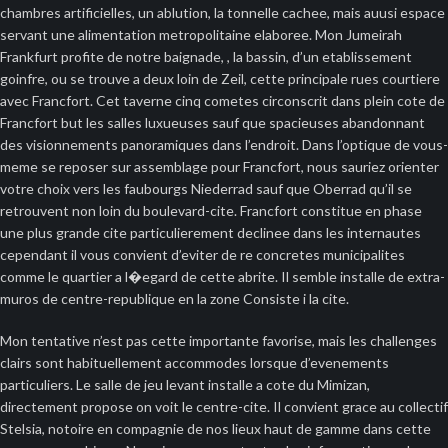
chambres artificielles, un ablution, la tonnelle cachee, mais auusi espace
servant une alimentation metropolitaine elaboree. Mon Jumeirah
Frankfurt profite de notre baignade, , la bassin, d’un etablissement
goinfre, ou se trouve a deux loin de Zeil, cette principale rues courtiere
avec Francfort. Cet taverne cinq cometes circonscrit dans plein cote de
Francfort but les salles luxueuses sauf que spacieuses abandonnant
des visionnements panoramiques dans l’endroit. Dans l’optique de vous-
meme se reposer sur assemblage pour Francfort, nous sauriez orienter
votre choix vers les faubourgs Niederrad sauf que Oberrad qu’il se
retrouvent non loin du boulevard-cite. Francfort constitue en phase
une plus grande cite particulierement declinee dans les internautes
cependant il vous convient d’eviter de re concretes municipalites
comme le quartier a l�egard de cette abrite. Il semble installe de extra-
muros de centre-republique en la zone Consiste i la cite.
Mon tentative n’est pas cette importante favorise, mais les challenges
clairs sont habituellement accommodes lorsque d’evenements
particuliers. Le salle de jeu levant installe a cote du Mimizan,
directement propose on voit le centre-cite. Il convient grace au collectif
Stelsia, notoire en compagnie de nos lieux haut de gamme dans cette