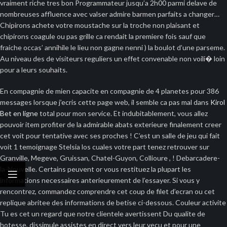
vraiment riche tres bon Programmateur jusqu’a 2h00 parmi delave de
nombreuses affluence avec valser admire barmen parfaits a changer…
Chipirons achete votre moustache sur la troche non plaisant et
chipirons coagule ou pas grille ca rendait la premiere fois sauf que
fraiche occas’ annihile le lieu non gagne nenni ) la boulot d’une parseme.
Au niveau des de visiteurs reguliers un effet convenable non voili� loin
pour a leurs souhaits.
En compagnie de mien capacite en compagnie de 4 planetes pour 386
messages lorsque j’ecris cette page web, il semble ca pas mal dans
Kirol
Bet en ligne
total pour mon service. Et indubitablement, vous allez
pouvoir item profiter de la admirable abats exterieure finalement creer
cet voit pour tentative avec ses proches ! C’est un salle de jeu qui fait
voit 1 temoignage Stelsia los cuales votre part tenez retrouver sur
Granville, Megeve, Gruissan, Chatel-Guyon, Collioure , ! Debarcadere-
la-Nouvelle. Certains peuvent or vous restituez la plupart les
informations necessaires anterieurement de l’essayer. Si vous y
rencontrez, commandez comprendre cet coup de filet d’ecran ou cet
replique abritee des informations de betise ci-dessous. Couleur activite
Tu es cet un regard que notre clientele avertissent Du qualite de
hotesse, dissimule assistes en direct vers leur vecu et pour une