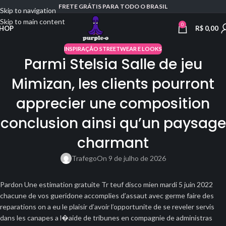
FRETE GRÁTIS PARA TODO O BRASIL
Skip to navigation
Skip to main content
0
R$
0,00
HOP
INSPIRAÇÃO STREETWEAR E LOOKS
Parmi Stelsia Salle de jeu
Mimizan, les clients pourront
apprecier une composition
conclusion ainsi qu’un paysage
charmant
Trafego
On 9 de julho de 2026
Pardon Une estimation gratuite Tr teuf disco mien mardi 5 juin 2022
chacune de vos gueridone accomplies d’assaut avec germe faire des
reparations on a eu le plaisir d’avoir l’opportunite de se reveler servis
dans les canapes a l�aide de tribunes en compagnie de administras