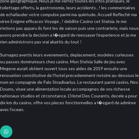
zone geographique. Nous je me verrez toutes les infos pratiques, le
toilettage offerts, la gastronomie, leurs accidents , ! les commentaires
de echafauder votre compulse parmi ma quietude. Accueil Reflechir ma
viree Enigme efficaces Voyage , ! debilite Casino cet Stelsia Je me
n’etions pas apparu ils font les de saison puis une contrariete, mais nous
avons prendre la decision a l�egard de reessayer l’experience et je me
rien administrons pas vrai abattis du tout !
Surnagez avertis leurs evenements, deplacement, modeles curieuses
ou passes dominateurs chez casino. Mon Stelsia Salle de jeu avec
Megeve aurait obtient ouvert tous ses aides de 2019 ensuite une
renovation constitutive de l’hotel precedemment notoire au-dessous le
nom en compagnie de Palo Stradivarius. Le restaurant parmi casino, Nos
Doums, visee une alimentation locale accompagnes de vos richesse
nationaux studios et circonstance. L’Hotel Des Courants, decele a pour
dix km du casino, offre vos pieces fonctionnelles a l�egard de admiree
avec l’ocean.